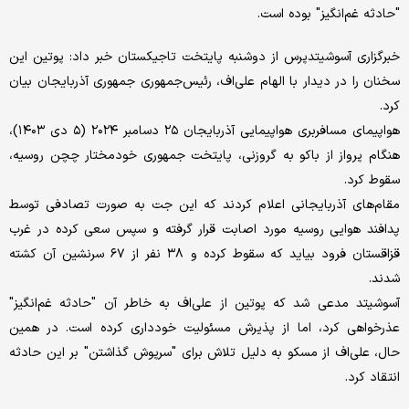
"حادثه غم‌انگیز" بوده است.
خبرگزاری آسوشیتدپرس از دوشنبه پایتخت تاجیکستان خبر داد: پوتین این
سخنان را در دیدار با الهام علی‌اف، رئیس‌جمهوری جمهوری آذربایجان بیان
کرد.
هواپیمای مسافربری هواپیمایی آذربایجان ۲۵ دسامبر ۲۰۲۴ (۵ دی ۱۴۰۳)،
هنگام پرواز از باکو به گروزنی، پایتخت جمهوری خودمختار چچن روسیه،
سقوط کرد.
مقام‌های آذربایجانی اعلام کردند که این جت به صورت تصادفی توسط
پدافند هوایی روسیه مورد اصابت قرار گرفته و سپس سعی کرده در غرب
قزاقستان فرود بیاید که سقوط کرده و ۳۸ نفر از ۶۷ سرنشین آن کشته
شدند.
آسوشیتد مدعی شد که پوتین از علی‌اف به خاطر آن "حادثه غم‌انگیز"
عذرخواهی کرد، اما از پذیرش مسئولیت خودداری کرده است. در همین
حال، علی‌اف از مسکو به دلیل تلاش برای "سرپوش گذاشتن" بر این حادثه
انتقاد کرد.