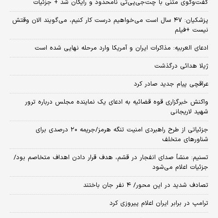
گفت‌وگوی متنی با چت‌جی‌پی‌تی نامحدود و رایگان شد + جزئیات
پزشکیان: ۴۷ سال است می‌خواهیم درست کار کنیم، می‌گویند الان وقتش
نیست +فیلم
ادعای العربیه: مذاکرات ایران و آمریکا وارد مرحله نهایی شده است
ژیلا هدائی درگذشت
عراقچی پیام جدید صادر کرد
واکنش خبرگزاری قوه قضائیه به ادعای یک نماینده مجلس درباره ترور
شهید لاریجانی
جزئیاتی از طرح راهبردی امنیت تنگه هرمز/جریمه ۲۰ درصدی برای
شناورهای متخلف
تسنیم: منشأ صدای انفجار در قشم، هدف قرار دادن اهداف متخاصم بود/
جزئیات اعلام می‌شود
تصادف شدید در این محور/ ۴ نفر جان باختند
ترامپ در برابر ایران اعلام پیروزی کرد