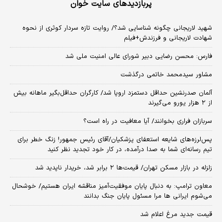
پربازدیدهای سایت خوان
شهید لاریجانی چگونه شناسایی شد؟/ روایت تازه سردار کوثری از نحوه
شهادت لاریجانی و فرزندش+فیلم
فارس: محسن رضایی دبیر شورای عالی امنیت ملی شد
مشاور سیدمحمد خاتمی درگذشت
آلمان صدرنشین حداقل دستمزد اروپا شد/ کارگران حداقل‌بگیر ماهانه بیش
از ۲ هزار یورو می‌گیرند
سربازان فراری بخوانند/ آیا معافیت در راه است؟
پس‌لرزه‌های شایعه استعفای پزشکیان/آقای رئیس جمهور! زنگ خطر برای
تیم رسانه‌ای شما به صدا درآمده، در کار خود تجدید نظر کنید
زلزله در بازار مسکن تهران/ قیمت‌ها ۲ برابر شد، خریدار ناپدید شد
معاون ترامپ: به دنبال پایان موفقیت‌آمیز مناقشه ایران هستیم/ خوشحال
می‌شوم ایرانی ها مرا مسئول پایان جنگ بدانند
قیمت جدید مرغ اعلام شد