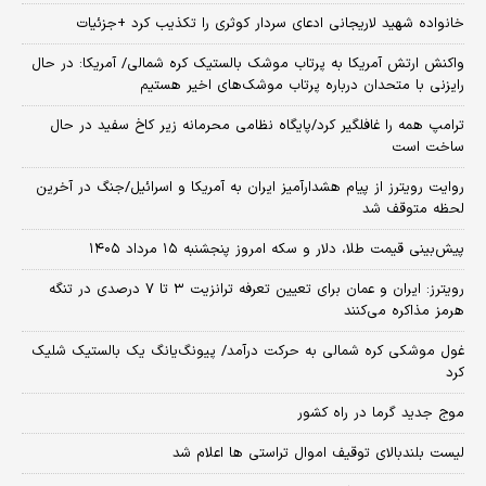
خانواده شهید لاریجانی ادعای سردار کوثری را تکذیب کرد +جزئیات
واکنش ارتش آمریکا به پرتاب موشک بالستیک کره شمالی/ آمریکا: در حال
رایزنی با متحدان درباره پرتاب موشک‌های اخیر هستیم
ترامپ همه را غافلگیر کرد/پایگاه نظامی محرمانه زیر کاخ سفید در حال
ساخت است
روایت رویترز از پیام هشدارآمیز ایران به آمریکا و اسرائیل/جنگ در آخرین
لحظه متوقف شد
پیش‌بینی قیمت طلا، دلار و سکه امروز پنجشنبه ۱۵ مرداد ۱۴۰۵
رویترز: ایران و عمان برای تعیین تعرفه ترانزیت ۳ تا ۷ درصدی در تنگه
هرمز مذاکره می‌کنند
غول موشکی کره شمالی به حرکت درآمد/ پیونگ‌یانگ یک بالستیک شلیک
کرد
موج جدید گرما در راه کشور
لیست بلندبالای توقیف اموال تراستی ها اعلام شد