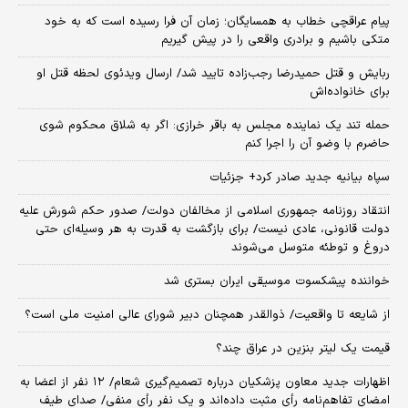
پیام عراقچی خطاب به همسایگان؛ زمان آن فرا رسیده است که به خود
متکی باشیم و برادری واقعی را در پیش گیریم
ربایش و قتل حمیدرضا رجب‌زاده تایید شد/ ارسال ویدئوی لحظه قتل او
برای خانواده‌اش
حمله تند یک نماینده مجلس به باقر خرازی: اگر به شلاق محکوم شوی
حاضرم با وضو آن را اجرا کنم
سپاه بیانیه جدید صادر کرد+ جزئیات
انتقاد روزنامه جمهوری اسلامی از مخالفان دولت/ صدور حکم شورش علیه
دولت قانونی، عادی نیست/ برای بازگشت به قدرت به هر وسیله‌ای حتی
دروغ و توطئه متوسل می‌شوند
خواننده پیشکسوت موسیقی ایران بستری شد
از شایعه تا واقعیت/ ذوالقدر همچنان دبیر شورای ‌عالی امنیت ملی است؟
قیمت یک لیتر بنزین در عراق چند؟
اظهارات جدید معاون پزشکیان درباره تصمیم‌گیری شعام/ ۱۲ نفر از اعضا به
امضای تفاهم‌نامه رأی مثبت داده‌اند و یک نفر رأی منفی/ صدای طیف