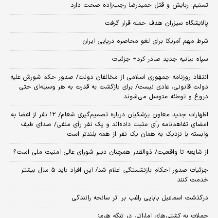
تسنیم: ربایش و قتل حمیدرضا رجب‌زاده صحت دارد
پالایشگاه سیزران هدف حمله قرار گرفت
شرط مهم آمریکا برای لغو محاصره دریایی ایران
سپاه بیانیه جدید صادر کرد+ جزئیات
انتقاد روزنامه جمهوری اسلامی از مخالفان دولت/ صدور حکم شورش علیه
دولت قانونی، عادی نیست/ برای بازگشت به قدرت به هر وسیله‌ای حتی
دروغ و توطئه متوسل می‌شوند
اظهارات جدید معاون پزشکیان درباره تصمیم‌گیری شعام/ ۱۲ نفر از اعضا به
امضای تفاهم‌نامه رأی مثبت داده‌اند و یک نفر رأی منفی/ صدای طیف
وابسته یا نزدیک به همان یک نفر از همه بلندتر است
از شایعه تا واقعیت/ ذوالقدر همچنان دبیر شورای ‌عالی امنیت ملی است؟
جزئیات صدور احکام بازنشستگی اعلام شد/ این افراد باید ۵ سال بیشتر
خدمت کنند
درگذشت اسماعیل بابایی راغب بر اثر سانحه رانندگی
حملات به کشتی‌های اماراتی در تنگه هرمز