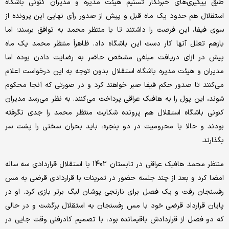
طبق پیگیری‌های خبرنگار تسنیم هیئت مدیره و مدیران کنونی باشگاه
استقلال هم حدود یک ماه قبل و پیش از صدور رأی نهایی این پرونده از
سوی فیفا، این فرصت را داشتند تا با منتظر محمد به توافق برسند؛ اما
بازهم تعلل آنها کار دست این باشگاه داد. ظاهراً منتظر محمد یک ماه
پیش در ازای دریافت مبلغی مشخص حاضر به رضایت دادن بوده اما
مدیران و هیئت مدیره باشگاه استقلال بدون توجه به این درخواست اعلام
می‌کنند تا صدور حکم فیفا صبر خواهند کرد و در صورتی که آنجا محکوم
شوند، این پول را به هافبک عراقی پرداخت می‌کنند. به نظر می‌رسد مدیران
کنونی باشگاه استقلال هم پرونده شکایت منتظر محمد را جدی نگرفته
بودند و حالا با محرومیت در دو پنجره، باید بحران سختی را پشت سر
بگذارند.
منتظر محمد هافبک عراقی در تابستان 1402 با استقلال قراردادی سه ساله
امضا کرد و بعد از چند جلسه حضور در تمرینات با قراردادی قرضی به مس
رفسنجان رفت و یک فصل برای نارنجی پوشان لیگ برتر بازی کرد. او در
پایان قرارداد قرضی خود با مس رفسنجان به استقلال برگشت و در حالی
که دو فصل از قراردادش باقیمانده بود، با تصمیم کادرفنی وقت جایی در