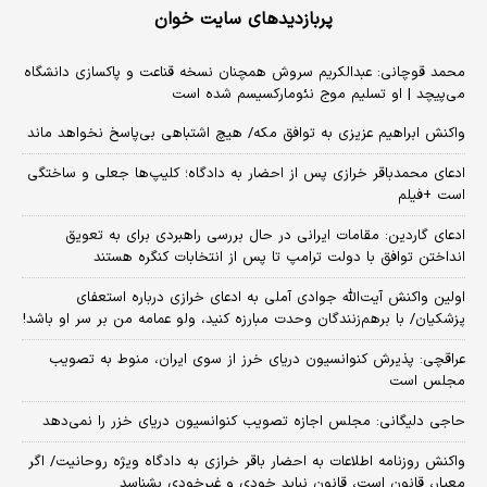
پربازدیدهای سایت خوان
محمد قوچانی: عبدالکریم سروش همچنان نسخه قناعت و پاکسازی دانشگاه
می‌پیچد | او تسلیم موج نئومارکسیسم شده است
واکنش ابراهیم عزیزی به توافق مکه/ هیچ اشتباهی بی‌پاسخ نخواهد ماند
ادعای محمدباقر خرازی پس از احضار به دادگاه؛ کلیپ‌ها جعلی و ساختگی
است +فیلم
ادعای گاردین: مقامات ایرانی در حال بررسی راهبردی برای به تعویق
انداختن توافق با دولت ترامپ تا پس از انتخابات کنگره هستند
اولین واکنش آیت‌الله جوادی آملی به ادعای خرازی درباره استعفای
پزشکیان/ با برهم‌زنندگان وحدت مبارزه کنید، ولو عمامه من بر سر او باشد!
عراقچی: پذیرش کنوانسیون دریای خرز از سوی ایران، منوط به تصویب
مجلس است
حاجی دلیگانی: مجلس اجازه تصویب کنوانسیون دریای خزر را نمی‌دهد
واکنش روزنامه اطلاعات به احضار باقر خرازی به دادگاه ویژه روحانیت/ اگر
معیار، قانون است، قانون نباید خودی و غیرخودی بشناسد