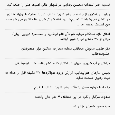
تسنیم خبر انتصاب محسن رضایی در شورای عالی امنیت ملی را حذف کرد
روایت پزشکیان از جلسه با رهبر شهید انقلاب درباره استیضاح وزرا/ عده‌ای
در داخل نمی‌خواهند تحریم‌ها برداشته شود/ خیلی ها دلشان می خواست
من استعفا بدهم اما ...
ادعای تازه سنتکام درباره ناو «آبراهام لینکلن» و محاصره دریایی ایران/
بیش از ۳۰ کشتی اجازه عبور گرفتند
نظر فقهی سروش محلاتی درباره مجازات سنگین برای معترضان
خشونت‌طلب
بیشترین آب شیرین جهان در اختیار کدام کشورهاست؟ + اینفوگرافی
زئیس سازمان هواپیمایی: گزارش ورود هواگردها ٣٠ دقیقه قبل از حمله به
بیت رهبری صحت ندارد
یک ادعا درباره محل پناهگاه‌ رهبر شهید انقلاب + فیلم
سقوط مرگبار بالگرد در این منطقه/ ۴ نفر جان باختند
سیدحسن خمینی عزادار شد