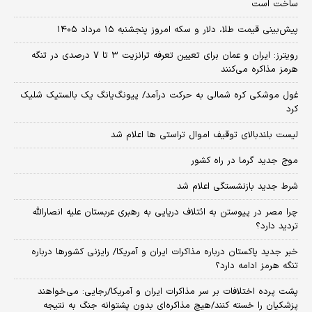
ساخت است
پیش‌بینی قیمت طلا، دلار و سکه امروز پنجشنبه ۱۵ مرداد ۱۴۰۵
رویترز: ایران و عمان برای تعیین تعرفه ترانزیت ۳ تا ۷ درصدی در تنگه
هرمز مذاکره می‌کنند
غول موشکی کره شمالی به حرکت درآمد/ پیونگ‌یانگ یک بالستیک شلیک
کرد
لیست بلندبالای توقیف اموال تراستی ها اعلام شد
موج جدید گرما در راه کشور
شرط جدید بازنشستگی اعلام شد
چرا مصر در پیوستن به ائتلاف دریایی به رهبری عربستان علیه انصارالله
تردید دارد؟
خبر جدید پاکستان درباره مذاکرات ایران و آمریکا/ رایزنی کشورها درباره
تنگه هرمز ادامه دارد؟
پشت پرده اختلافات بر سر مذاکرات ایران و آمریکا/رجایی: می‌خواهند
پزشکیان را خسته کنند/هیچ مذاکره‌ای بدون پشتوانه جنگ به نتیجه