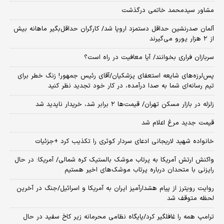
مشاور سیدمحمد خاتمی درگذشت
آلمان صدرنشین حداقل دستمزد اروپا شد/ کارگران حداقل‌بگیر ماهانه بیش
از ۲ هزار یورو می‌گیرند
سربازان فراری بخوانند/ آیا معافیت در راه است؟
پس‌لرزه‌های شایعه استعفای پزشکیان/آقای رئیس جمهور! زنگ خطر برای
تیم رسانه‌ای شما به صدا درآمده، در کار خود تجدید نظر کنید
زلزله در بازار مسکن تهران/ قیمت‌ها ۲ برابر شد، خریدار ناپدید شد
قیمت جدید مرغ اعلام شد
خانواده شهید لاریجانی ادعای سردار کوثری را تکذیب کرد +جزئیات
واکنش ارتش آمریکا به پرتاب موشک بالستیک کره شمالی/ آمریکا: در حال
رایزنی با متحدان درباره پرتاب موشک‌های اخیر هستیم
روایت رویترز از پیام هشدارآمیز ایران به آمریکا و اسرائیل/جنگ در آخرین
لحظه متوقف شد
ترامپ همه را غافلگیر کرد/پایگاه نظامی محرمانه زیر کاخ سفید در حال