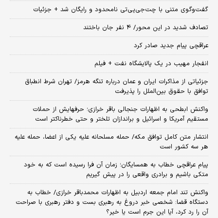
گفت‌وگوی متنی با چت‌جی‌پی‌تی نامحدود و رایگان شد + جزئیات
تصادف شدید در این محور/ ۴ نفر جان باختند
عراقچی پیام جدید صادر کرد
انفجار مهیب در یک پالایشگاه نفت + فیلم
جزئیاتی از مذاکرات ایران و عمان درباره تنگه هرمز/ تهران شرط انطباق
توافق با حقوق بین‌الملل را پذیرفت
واکنش ابطحی به اظهارات جنجالی باقر خرازی؛ حرفهایش از حملات
مستقیم آمریکا و اسرائیل و براندازان تلختر و حتی خطرناکتر است
انتشار متن کامل توافق مکه/ حمله مسلحانه علیه یکی از اعضا، حمله علیه
هر سه کشور است
پیام عراقچی خطاب به همسایگان؛ زمان آن فرا رسیده است که به خود
متکی باشیم و برادری واقعی را در پیش گیریم
واکنش تند امام جمعه اردبیل به اظهارات محمدباقر خرازی/ خطاب به
دستگاه قضا: شخصی خبر دروغ به رهبری بست و دفتر رهبری با صراحت
آن را رد کرد، آیا این جرم است یا خیر؟