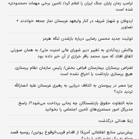
ترامپ زمان پایان جنگ ایران را اعلام کرد/ تامین برخی مهمات «محدودتر»
شده است
اردوغان و شهباز شریف در کنار ولیعهد عربستان نماز جمعه خواندند +
تصاویر
توئیت جدید محسن رضایی درباره بازشدن تنگه هرمز
واکنش زیدآبادی به تغییر دبیر شورای عالی امنیت ملی/ به همان صورتی
اتفاق افتاد که سید محمد باقر خرازی از آن خبر داده بود
اعتراض پرستاران بیمارستان فیاض بخش/ رئیس سازمان نظام پرستاری:
هیچ پرستاری بازداشت یا اخراج نشده است
چرا مصر در پیوستن به ائتلاف دریایی به رهبری عربستان علیه انصارالله
تردید دارد؟
مابه التفاوت حقوق بازنشستگان چه زمانی پرداخت می‌شود؟/ پاسخ
مدیرکل امور مستمری‌های تامین اجتماعی را بخوانید
ژیلا هدائی درگذشت
پیش‌بینی منابع اطلاعاتی آمریکا از اقدام قریب‌الوقوع پوتین/ روسیه قصد
حمله به یک عضو ناتو را دارد؟