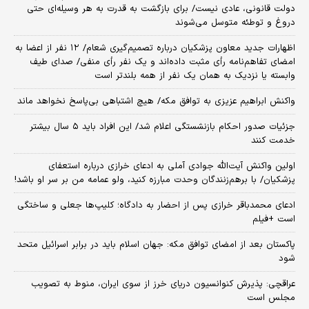
دولت قانونی، عادی نیست/ برای بازگشت به قدرت به هر وسیله‌ای حتی
دروغ و توطئه متوسل می‌شوند
اظهارات جدید معاون پزشکیان درباره تصمیم‌گیری شعام/ ۱۲ نفر از اعضا به
امضای تفاهم‌نامه رأی مثبت داده‌اند و یک نفر رأی منفی/ صدای طیف
وابسته یا نزدیک به همان یک نفر از همه بلندتر است
واکنش ابراهیم عزیزی به توافق مکه/ هیچ اشتباهی بی‌پاسخ نخواهد ماند
جزئیات صدور احکام بازنشستگی اعلام شد/ این افراد باید ۵ سال بیشتر
خدمت کنند
اولین واکنش آیت‌الله جوادی آملی به ادعای خرازی درباره استعفای
پزشکیان/ با برهم‌زنندگان وحدت مبارزه کنید، ولو عمامه من بر سر او باشد!
ادعای محمدباقر خرازی پس از احضار به دادگاه؛ کلیپ‌ها جعلی و ساختگی
است +فیلم
پاکستان بعد از امضای توافق مکه: جهان اسلام باید در برابر اسرائیل متحد
شود
عراقچی: پذیرش کنوانسیون دریای خرز از سوی ایران، منوط به تصویب
مجلس است