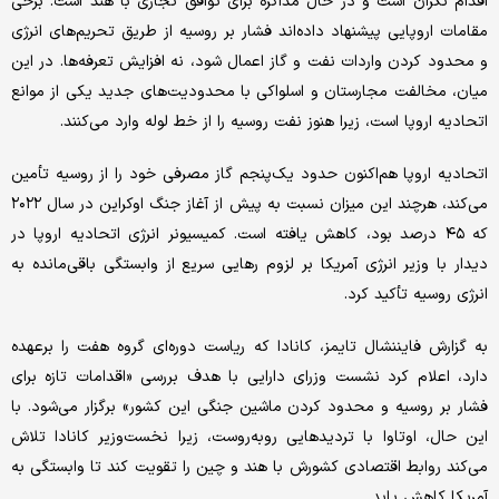
اقدام نگران است و در حال مذاکره برای توافق تجاری با هند است. برخی
مقامات اروپایی پیشنهاد داده‌اند فشار بر روسیه از طریق تحریم‌های انرژی
و محدود کردن واردات نفت و گاز اعمال شود، نه افزایش تعرفه‌ها. در این
میان، مخالفت مجارستان و اسلواکی با محدودیت‌های جدید یکی از موانع
اتحادیه اروپا است، زیرا هنوز نفت روسیه را از خط لوله وارد می‌کنند.
اتحادیه اروپا هم‌اکنون حدود یک‌پنجم گاز مصرفی خود را از روسیه تأمین
می‌کند، هرچند این میزان نسبت به پیش از آغاز جنگ اوکراین در سال ۲۰۲۲
که ۴۵ درصد بود، کاهش یافته است. کمیسیونر انرژی اتحادیه اروپا در
دیدار با وزیر انرژی آمریکا بر لزوم رهایی سریع از وابستگی باقی‌مانده به
انرژی روسیه تأکید کرد.
به گزارش فایننشال تایمز، کانادا که ریاست دوره‌ای گروه هفت را برعهده
دارد، اعلام کرد نشست وزرای دارایی با هدف بررسی «اقدامات تازه برای
فشار بر روسیه و محدود کردن ماشین جنگی این کشور» برگزار می‌شود. با
این حال، اوتاوا با تردیدهایی روبه‌روست، زیرا نخست‌وزیر کانادا تلاش
می‌کند روابط اقتصادی کشورش با هند و چین را تقویت کند تا وابستگی به
آمریکا کاهش یابد.