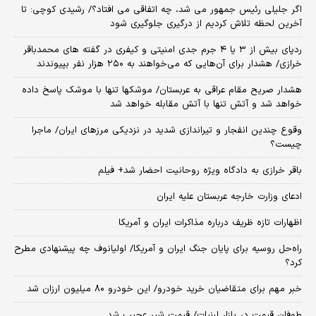
اگر جلیلی رئیس جمهور می شد، چه اتفاقی می افتاد؟/ رشیدی کوچی: تا
آخرین لحظه تلاش کردیم از درگیری جلوگیری شود
ردپای بیش از ۳ یا ۴ جرم جدی امنیتی و کیفری در گفته های محمدباقر
خرازی/ هشدار برای آن‌هایی که می‌خواهند به ۲۵۰ هزار نفر بپیوندند
هشدار صریح مقام عراقی به عربستان/ موشکها تنها با موشک پاسخ داده
خواهد شد و آتش تنها با آتش مقابله خواهد شد
وقوع چندین انفجار و تیراندازی شدید در نزدیکی مرز‌های ایران/ ماجرا
چیست؟
باقر خرازی به دادگاه ویژه روحانیت احضار شد+ فیلم
ادعای وزارت خارجه عربستان علیه ایران
اظهارات تازه ظریف درباره مذاکرات ایران و آمریکا
راه‌حل روسیه برای پایان جنگ ایران و آمریکا/ اولیانوف چه پیشنهادی مطرح
کرد؟
خبر مهم برای متقاضیان خرید خودرو/ این خودرو ۸۰ میلیون ارزان شد
طوفان قیمت در بازار لبنیات/ قیمت شیر عجیب شد