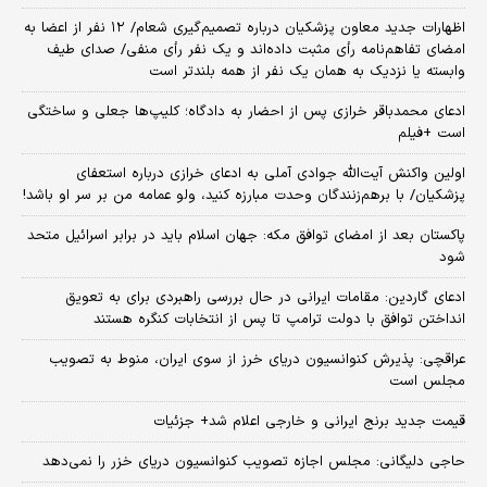
اظهارات جدید معاون پزشکیان درباره تصمیم‌گیری شعام/ ۱۲ نفر از اعضا به
امضای تفاهم‌نامه رأی مثبت داده‌اند و یک نفر رأی منفی/ صدای طیف
وابسته یا نزدیک به همان یک نفر از همه بلندتر است
ادعای محمدباقر خرازی پس از احضار به دادگاه؛ کلیپ‌ها جعلی و ساختگی
است +فیلم
اولین واکنش آیت‌الله جوادی آملی به ادعای خرازی درباره استعفای
پزشکیان/ با برهم‌زنندگان وحدت مبارزه کنید، ولو عمامه من بر سر او باشد!
پاکستان بعد از امضای توافق مکه: جهان اسلام باید در برابر اسرائیل متحد
شود
ادعای گاردین: مقامات ایرانی در حال بررسی راهبردی برای به تعویق
انداختن توافق با دولت ترامپ تا پس از انتخابات کنگره هستند
عراقچی: پذیرش کنوانسیون دریای خرز از سوی ایران، منوط به تصویب
مجلس است
قیمت جدید برنج ایرانی و خارجی اعلام شد+ جزئیات
حاجی دلیگانی: مجلس اجازه تصویب کنوانسیون دریای خزر را نمی‌دهد