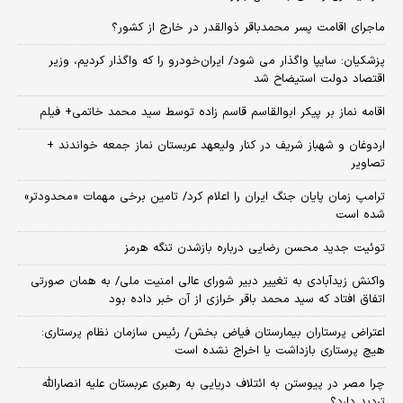
ماجرای اقامت پسر محمدباقر ذوالقدر در خارج از کشور؟
پزشکیان: سایپا واگذار می شود/ ایران‌خودرو را که واگذار کردیم، وزیر
اقتصاد دولت استیضاح شد
اقامه نماز بر پیکر ابوالقاسم قاسم زاده توسط سید محمد خاتمی+ فیلم
اردوغان و شهباز شریف در کنار ولیعهد عربستان نماز جمعه خواندند +
تصاویر
ترامپ زمان پایان جنگ ایران را اعلام کرد/ تامین برخی مهمات «محدودتر»
شده است
توئیت جدید محسن رضایی درباره بازشدن تنگه هرمز
واکنش زیدآبادی به تغییر دبیر شورای عالی امنیت ملی/ به همان صورتی
اتفاق افتاد که سید محمد باقر خرازی از آن خبر داده بود
اعتراض پرستاران بیمارستان فیاض بخش/ رئیس سازمان نظام پرستاری:
هیچ پرستاری بازداشت یا اخراج نشده است
چرا مصر در پیوستن به ائتلاف دریایی به رهبری عربستان علیه انصارالله
تردید دارد؟