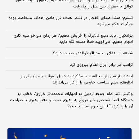
جزئیاتی از مذاکرات ایران و عمان درباره تنگه هرمز/ تهران شرط انطباق
توافق با حقوق بین‌الملل را پذیرفت
تسنیم: منشأ صدای انفجار در قشم، هدف قرار دادن اهداف متخاصم بود/
جزئیات اعلام می‌شود
پزشکیان: باید مبلغ کالابرگ را افزایش دهیم/ هر زمان می‌خواهیم کاری
انجام دهیم، می‌گویند فعلاً دست نگه دارید
شایعه استعفای محمدباقر ذوالقدر صحت دارد؟
ترامپ در برابر ایران اعلام پیروزی کرد
انتقاد ظریفیان از مخالفت با مذاکره به دلایل صرفا سیاسی/ یکی از
ابزارهای مهم سیاست خارجی را از کار می‌اندازند
واکنش تند امام جمعه اردبیل به اظهارات محمدباقر خرازی/ خطاب به
دستگاه قضا: شخصی خبر دروغ به رهبری بست و دفتر رهبری با صراحت
آن را رد کرد، آیا این جرم است یا خیر؟