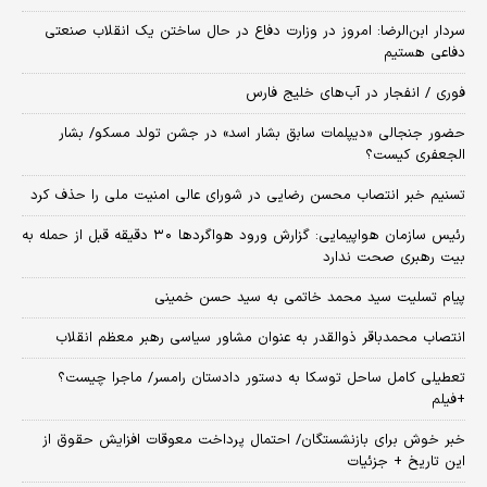
سردار ابن‌الرضا: امروز در وزارت دفاع در حال ساختن یک انقلاب صنعتی
دفاعی هستیم
فوری / انفجار در آب‌های خلیج فارس
حضور جنجالی «دیپلمات سابق بشار اسد» در جشن تولد مسکو/ بشار
الجعفری کیست؟
تسنیم خبر انتصاب محسن رضایی در شورای عالی امنیت ملی را حذف کرد
رئیس سازمان هواپیمایی: گزارش ورود هواگردها ٣٠ دقیقه قبل از حمله به
بیت رهبری صحت ندارد
پیام تسلیت سید محمد خاتمی به سید حسن خمینی
انتصاب محمدباقر ذوالقدر به عنوان مشاور سیاسی رهبر معظم انقلاب
تعطیلی کامل ساحل توسکا به دستور دادستان رامسر/ ماجرا چیست؟
+فیلم
خبر خوش برای بازنشستگان/ احتمال پرداخت معوقات افزایش حقوق از
این تاریخ + جزئیات