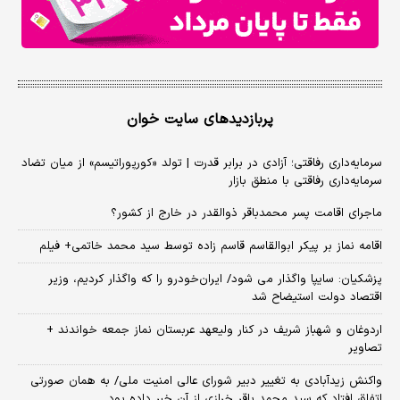
پربازدیدهای سایت خوان
سرمایه‌داری رفاقتی؛ آزادی در برابر قدرت | تولد «کورپوراتیسم» از میان تضاد
سرمایه‌داری رفاقتی با منطق بازار
ماجرای اقامت پسر محمدباقر ذوالقدر در خارج از کشور؟
اقامه نماز بر پیکر ابوالقاسم قاسم زاده توسط سید محمد خاتمی+ فیلم
پزشکیان: سایپا واگذار می شود/ ایران‌خودرو را که واگذار کردیم، وزیر
اقتصاد دولت استیضاح شد
اردوغان و شهباز شریف در کنار ولیعهد عربستان نماز جمعه خواندند +
تصاویر
واکنش زیدآبادی به تغییر دبیر شورای عالی امنیت ملی/ به همان صورتی
اتفاق افتاد که سید محمد باقر خرازی از آن خبر داده بود