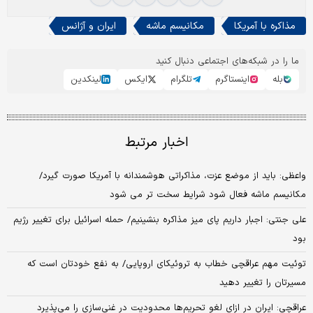
مذاکره با آمریکا
مکانیسم ماشه
ایران و آژانس
ما را در شبکه‌های اجتماعی دنبال کنید
بله
اینستاگرم
تلگرام
ایکس
لینکدین
اخبار مرتبط
واعظی: باید از موضع عزت، مذاکراتی هوشمندانه با آمریکا صورت گیرد/
مکانیسم ماشه فعال شود شرایط سخت تر می شود
علی جنتی: اجبار داریم پای میز مذاکره بنشینیم/ حمله اسرائیل برای تغییر رژیم
بود
توئیت مهم عراقچی خطاب به تروئیکای اروپایی/ به نفع خودتان است که
مسیرتان را تغییر دهید
عراقچی: ایران در ازای لغو تحریم‌ها محدودیت‌ در غنی‌سازی را می‌پذیرد