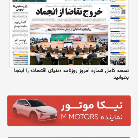
نسخه کامل شماره امروز روزنامه «دنیای‌ اقتصاد» را اینجا
بخوانید