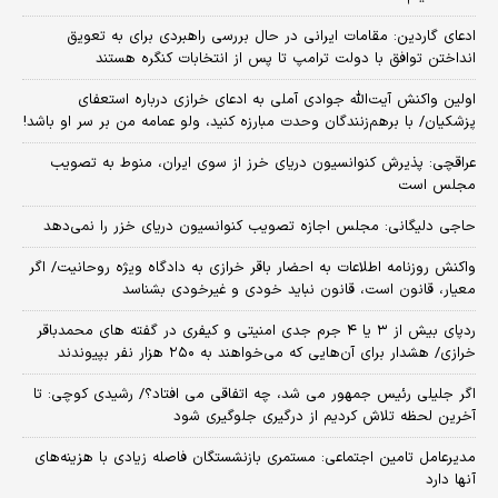
ادعای گاردین: مقامات ایرانی در حال بررسی راهبردی برای به تعویق
انداختن توافق با دولت ترامپ تا پس از انتخابات کنگره هستند
اولین واکنش آیت‌الله جوادی آملی به ادعای خرازی درباره استعفای
پزشکیان/ با برهم‌زنندگان وحدت مبارزه کنید، ولو عمامه من بر سر او باشد!
عراقچی: پذیرش کنوانسیون دریای خرز از سوی ایران، منوط به تصویب
مجلس است
حاجی دلیگانی: مجلس اجازه تصویب کنوانسیون دریای خزر را نمی‌دهد
واکنش روزنامه اطلاعات به احضار باقر خرازی به دادگاه ویژه روحانیت/ اگر
معیار، قانون است، قانون نباید خودی و غیرخودی بشناسد
ردپای بیش از ۳ یا ۴ جرم جدی امنیتی و کیفری در گفته های محمدباقر
خرازی/ هشدار برای آن‌هایی که می‌خواهند به ۲۵۰ هزار نفر بپیوندند
اگر جلیلی رئیس جمهور می شد، چه اتفاقی می افتاد؟/ رشیدی کوچی: تا
آخرین لحظه تلاش کردیم از درگیری جلوگیری شود
مدیرعامل تامین اجتماعی: مستمری بازنشستگان فاصله زیادی با هزینه‌های
آنها دارد