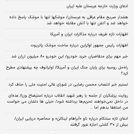
ادعای وزارت خارجه عربستان علیه ایران
هشدار صریح مقام عراقی به عربستان/ موشکها تنها با موشک پاسخ داده
خواهد شد و آتش تنها با آتش مقابله خواهد شد
اظهارات تازه ظریف درباره مذاکرات ایران و آمریکا
اظهارات رئیس جمهور اوکراین درباره ساخت موشک پاتریوت
خبر مهم برای متقاضیان خرید خودرو/ این خودرو ۸۰ میلیون ارزان شد
راه‌حل روسیه برای پایان جنگ ایران و آمریکا/ اولیانوف چه پیشنهادی مطرح
کرد؟
تسنیم خبر انتصاب محسن رضایی در شورای عالی امنیت ملی را حذف کرد
روایت پزشکیان از جلسه با رهبر شهید انقلاب درباره استیضاح وزرا/ عده‌ای
در داخل نمی‌خواهند تحریم‌ها برداشته شود/ خیلی ها دلشان می خواست
من استعفا بدهم اما ...
ادعای تازه سنتکام درباره ناو «آبراهام لینکلن» و محاصره دریایی ایران/
بیش از ۳۰ کشتی اجازه عبور گرفتند