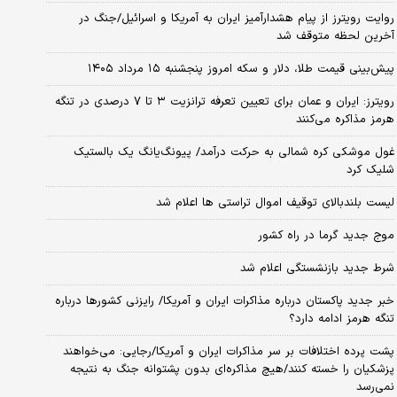
روایت رویترز از پیام هشدارآمیز ایران به آمریکا و اسرائیل/جنگ در
آخرین لحظه متوقف شد
پیش‌بینی قیمت طلا، دلار و سکه امروز پنجشنبه ۱۵ مرداد ۱۴۰۵
رویترز: ایران و عمان برای تعیین تعرفه ترانزیت ۳ تا ۷ درصدی در تنگه
هرمز مذاکره می‌کنند
غول موشکی کره شمالی به حرکت درآمد/ پیونگ‌یانگ یک بالستیک
شلیک کرد
لیست بلندبالای توقیف اموال تراستی ها اعلام شد
موج جدید گرما در راه کشور
شرط جدید بازنشستگی اعلام شد
خبر جدید پاکستان درباره مذاکرات ایران و آمریکا/ رایزنی کشورها درباره
تنگه هرمز ادامه دارد؟
پشت پرده اختلافات بر سر مذاکرات ایران و آمریکا/رجایی: می‌خواهند
پزشکیان را خسته کنند/هیچ مذاکره‌ای بدون پشتوانه جنگ به نتیجه
نمی‌رسد