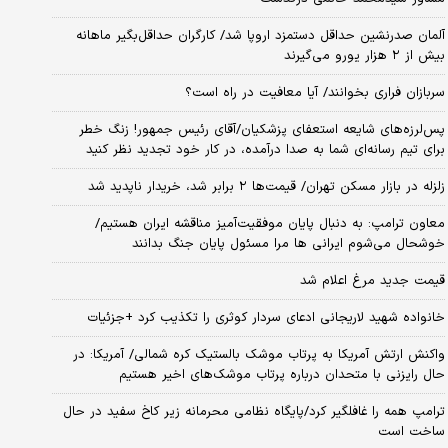
آلمان صدرنشین حداقل دستمزد اروپا شد/ کارگران حداقل‌بگیر ماهانه
بیش از ۲ هزار یورو می‌گیرند
سربازان فراری بخوانند/ آیا معافیت در راه است؟
پس‌لرزه‌های شایعه استعفای پزشکیان/آقای رئیس جمهور! زنگ خطر
برای تیم رسانه‌ای شما به صدا درآمده، در کار خود تجدید نظر کنید
زلزله در بازار مسکن تهران/ قیمت‌ها ۲ برابر شد، خریدار ناپدید شد
معاون ترامپ: به دنبال پایان موفقیت‌آمیز مناقشه ایران هستیم/
خوشحال می‌شوم ایرانی ها مرا مسئول پایان جنگ بدانند
قیمت جدید مرغ اعلام شد
خانواده شهید لاریجانی ادعای سردار کوثری را تکذیب کرد +جزئیات
واکنش ارتش آمریکا به پرتاب موشک بالستیک کره شمالی/ آمریکا: در
حال رایزنی با متحدان درباره پرتاب موشک‌های اخیر هستیم
ترامپ همه را غافلگیر کرد/پایگاه نظامی محرمانه زیر کاخ سفید در حال
ساخت است