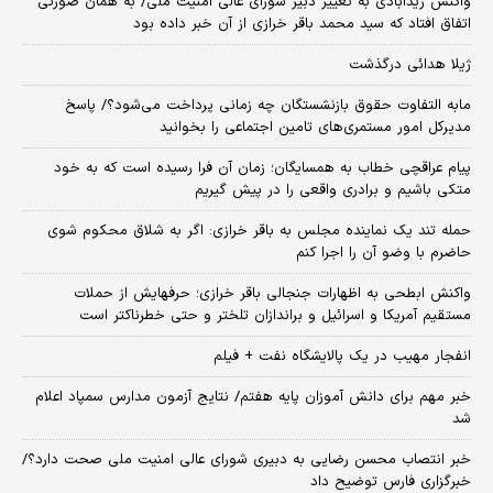
واکنش زیدآبادی به تغییر دبیر شورای عالی امنیت ملی/ به همان صورتی
اتفاق افتاد که سید محمد باقر خرازی از آن خبر داده بود
ژیلا هدائی درگذشت
مابه التفاوت حقوق بازنشستگان چه زمانی پرداخت می‌شود؟/ پاسخ
مدیرکل امور مستمری‌های تامین اجتماعی را بخوانید
پیام عراقچی خطاب به همسایگان؛ زمان آن فرا رسیده است که به خود
متکی باشیم و برادری واقعی را در پیش گیریم
حمله تند یک نماینده مجلس به باقر خرازی: اگر به شلاق محکوم شوی
حاضرم با وضو آن را اجرا کنم
واکنش ابطحی به اظهارات جنجالی باقر خرازی؛ حرفهایش از حملات
مستقیم آمریکا و اسرائیل و براندازان تلختر و حتی خطرناکتر است
انفجار مهیب در یک پالایشگاه نفت + فیلم
خبر مهم برای دانش آموزان پایه هفتم/ نتایج آزمون مدارس سمپاد اعلام
شد
خبر انتصاب محسن رضایی به دبیری شورای عالی امنیت ملی صحت دارد؟/
خبرگزاری فارس توضیح داد