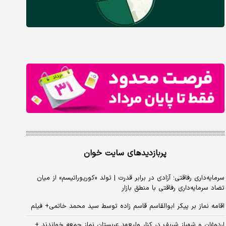
پربازدیدهای سایت خوان
سرمایه‌داری رفاقتی؛ آزادی در برابر قدرت | تولد «کورپوراتیسم» از میان
تضاد سرمایه‌داری رفاقتی با منطق بازار
اقامه نماز بر پیکر ابوالقاسم قاسم زاده توسط سید محمد خاتمی+ فیلم
اردوغان و شهباز شریف در کنار ولیعهد عربستان نماز جمعه خواندند +