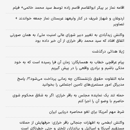
اقامه نماز بر پیکر ابوالقاسم قاسم زاده توسط سید محمد خاتمی+ فیلم
اردوغان و شهباز شریف در کنار ولیعهد عربستان نماز جمعه خواندند +
تصاویر
واکنش زیدآبادی به تغییر دبیر شورای عالی امنیت ملی/ به همان صورتی
اتفاق افتاد که سید محمد باقر خرازی از آن خبر داده بود
ژیلا هدائی درگذشت
پیام عراقچی خطاب به همسایگان؛ زمان آن فرا رسیده است که به خود
متکی باشیم و برادری واقعی را در پیش گیریم
مابه التفاوت حقوق بازنشستگان چه زمانی پرداخت می‌شود؟/ پاسخ
مدیرکل امور مستمری‌های تامین اجتماعی را بخوانید
حمله تند یک نماینده مجلس به باقر خرازی: اگر به شلاق محکوم شوی
حاضرم با وضو آن را اجرا کنم
شرط مهم آمریکا برای لغو محاصره دریایی ایران
واکنش ابطحی به اظهارات جنجالی باقر خرازی؛ حرفهایش از حملات
مستقیم آمریکا و اسرائیل و براندازان تلختر و حتی خطرناکتر است