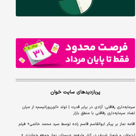
پربازدیدهای سایت خوان
سرمایه‌داری رفاقتی؛ آزادی در برابر قدرت | تولد «کورپوراتیسم» از میان
تضاد سرمایه‌داری رفاقتی با منطق بازار
اقامه نماز بر پیکر ابوالقاسم قاسم زاده توسط سید محمد خاتمی+ فیلم
اردوغان و شهباز شریف در کنار ولیعهد عربستان نماز جمعه خواندند +