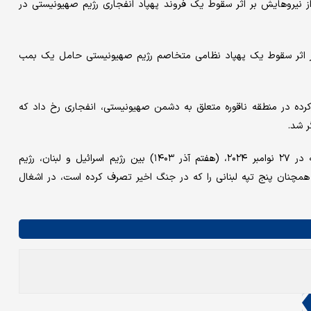
 نیروهایش بر اثر سقوط یک فروند پهپاد انفجاری رژیم صهیونیستی در
 بر اثر سقوط یک پهپاد نظامی متخاصم رژیم صهیونیستی حامل یک بمب
رده در منطقه ناقوره متعلق به دشمن صهیونیستی، انفجاری رخ داد که
 شد.
از زمان اجرایی شدن توافق آتش‌بس مورد حمایت آمریکا و فرانسه در ۲۷ نوامبر ۲۰۲۴، (هفتم آذر ۱۴۰۳) بین رژیم اسرائیل و لبنان، رژیم
مچنان پنج تپه لبنانی را که در جنگ اخیر تصرف کرده است، در اشغال