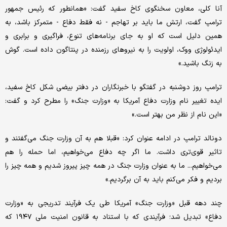
آنا کلی، معاون سخنگوی کاخ سفید گفت: «همانطور که رئیس جمهور
ترامپ گفت، ارتش ما باید بر تهاجم - نه فقط دفاع - متمرکز باشد، به
همین دلیل است که او به جای برنامه‌های تنوع، فراگیری و برابری و
ایدئولوژی ووک، اولویت را به نیروهای رزمنده در پنتاگون داده است. گوش
به زنگ باشید.»
ترامپ روز دوشنبه در گفتگو با خبرنگاران در دفتر بیضی شکل کاخ سفید،
ایده تغییر نام وزارت دفاع آمریکا به «وزارت جنگ» را مطرح کرد و گفت:
«این نام از نظر من بهتر است.»
دونالد ترامپ در ادامه عنوان کرد: «قبلا هم به آن وزارت جنگ می‌گفتند و
تاثیر قوی‌تری داشت. ما اگر چه دفاع می‌خواهیم، ​​اما حمله را هم
می‌خواهیم... ما به عنوان وزارت جنگ در همه چیز پیروز شدیم و همه چیز را
بردیم و فکر می‌کنم باید به آن برگردیم.»
چند دهه قبل «وزارت جنگ» آمریکا طی یک فرآیند تدریجی به «وزارت
دفاع» تبدیل شد؛ فرآیندی که با استناد به قانون امنیت ملی ۱۹۴۷ که