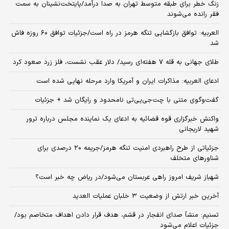
زنگ خطر برای طبقه متوسط تهران به صدا درآمد/پایتخت‌نشینان به سمت
فقر رانده می‌شوند
العربیه: توافق بازگشایی تنگه هرمز در راه است/جزئیات توافق ۶۰ روزه فاش
شد
طلای جهانی به قله ۷ هفته‌ای رسید/ دلار عقب نشست، فلز زرد صعود کرد
ادعای العربیه: مذاکرات ایران و آمریکا وارد مرحله نهایی شده است
گفت‌وگوی متنی با چت‌جی‌پی‌تی نامحدود و رایگان شد + جزئیات
واکنش خبرگزاری قوه قضائیه به ادعای یک نماینده مجلس درباره ترور
شهید لاریجانی
جزئیاتی از طرح راهبردی امنیت تنگه هرمز/جریمه ۲۰ درصدی برای
شناورهای متخلف
شهباز شریف امروز راهی عربستان می‌شود/در ریاض چه خبر است؟
آخرین خبر ارتش از وضعیت ۳ خلبان عملیات العدید
تسنیم: منشأ صدای انفجار در قشم، هدف قرار دادن اهداف متخاصم بود/
جزئیات اعلام می‌شود