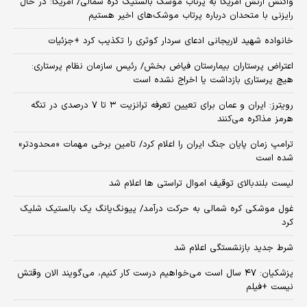
واکنش ارتش آمریکا به پرتاب موشک بالستیک کره شمالی/ آمریکا: در حال
رایزنی با متحدان درباره پرتاب موشک‌های اخیر هستیم
خانواده شهید لاریجانی ادعای سردار کوثری را تکذیب کرد +جزئیات
اعتراض پرستاران بیمارستان فیاض بخش/ رئیس سازمان نظام پرستاری:
هیچ پرستاری بازداشت یا اخراج نشده است
رویترز: ایران و عمان برای تعیین تعرفه ترانزیت ۳ تا ۷ درصدی در تنگه
هرمز مذاکره می‌کنند
ترامپ زمان پایان جنگ ایران را اعلام کرد/ تامین برخی مهمات «محدودتر»
شده است
لیست بلندبالای توقیف اموال تراستی ها اعلام شد
غول موشکی کره شمالی به حرکت درآمد/ پیونگ‌یانگ یک بالستیک شلیک
کرد
شرط جدید بازنشستگی اعلام شد
پزشکیان: ۴۷ سال است می‌خواهیم درست کار کنیم، می‌گویند الان وقتش
نیست +فیلم