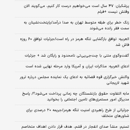
پزشکیان: ۴۷ سال است می‌خواهیم درست کار کنیم، می‌گویند الان
وقتش نیست +فیلم
زنگ خطر برای طبقه متوسط تهران به صدا درآمد/پایتخت‌نشینان به
سمت فقر رانده می‌شوند
العربیه: توافق بازگشایی تنگه هرمز در راه است/جزئیات توافق ۶۰ روزه
فاش شد
گفت‌وگوی متنی با چت‌جی‌پی‌تی نامحدود و رایگان شد + جزئیات
ادعای العربیه: مذاکرات ایران و آمریکا وارد مرحله نهایی شده است
واکنش خبرگزاری قوه قضائیه به ادعای یک نماینده مجلس درباره ترور
شهید لاریجانی
مابه التفاوت حقوق بازنشستگان چه زمانی پرداخت می‌شود؟/ پاسخ
مدیرکل امور مستمری‌های تامین اجتماعی را بخوانید
جزئیاتی از طرح راهبردی امنیت تنگه هرمز/جریمه ۲۰ درصدی برای
شناورهای متخلف
تسنیم: منشأ صدای انفجار در قشم، هدف قرار دادن اهداف متخاصم