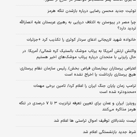
توئیت جدید محسن رضایی درباره بازشدن تنگه هرمز
چرا مصر در پیوستن به ائتلاف دریایی به رهبری عربستان علیه انصارالله
تردید دارد؟
خانواده شهید لاریجانی ادعای سردار کوثری را تکذیب کرد +جزئیات
واکنش ارتش آمریکا به پرتاب موشک بالستیک کره شمالی/ آمریکا: در
حال رایزنی با متحدان درباره پرتاب موشک‌های اخیر هستیم
اعتراض پرستاران بیمارستان فیاض بخش/ رئیس سازمان نظام پرستاری:
هیچ پرستاری بازداشت یا اخراج نشده است
ترامپ زمان پایان جنگ ایران را اعلام کرد/ تامین برخی مهمات
«محدودتر» شده است
رویترز: ایران و عمان برای تعیین تعرفه ترانزیت ۳ تا ۷ درصدی در تنگه
هرمز مذاکره می‌کنند
لیست بلندبالای توقیف اموال تراستی ها اعلام شد
شرط جدید بازنشستگی اعلام شد