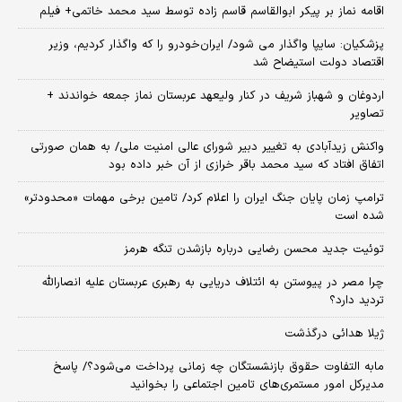
اقامه نماز بر پیکر ابوالقاسم قاسم زاده توسط سید محمد خاتمی+ فیلم
پزشکیان: سایپا واگذار می شود/ ایران‌خودرو را که واگذار کردیم، وزیر
اقتصاد دولت استیضاح شد
اردوغان و شهباز شریف در کنار ولیعهد عربستان نماز جمعه خواندند +
تصاویر
واکنش زیدآبادی به تغییر دبیر شورای عالی امنیت ملی/ به همان صورتی
اتفاق افتاد که سید محمد باقر خرازی از آن خبر داده بود
ترامپ زمان پایان جنگ ایران را اعلام کرد/ تامین برخی مهمات «محدودتر»
شده است
توئیت جدید محسن رضایی درباره بازشدن تنگه هرمز
چرا مصر در پیوستن به ائتلاف دریایی به رهبری عربستان علیه انصارالله
تردید دارد؟
ژیلا هدائی درگذشت
مابه التفاوت حقوق بازنشستگان چه زمانی پرداخت می‌شود؟/ پاسخ
مدیرکل امور مستمری‌های تامین اجتماعی را بخوانید