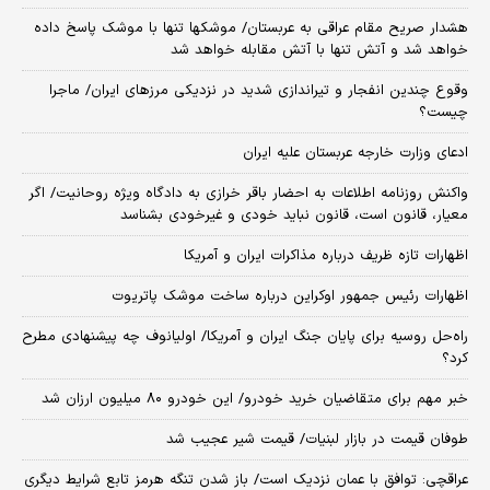
هشدار صریح مقام عراقی به عربستان/ موشکها تنها با موشک پاسخ داده
خواهد شد و آتش تنها با آتش مقابله خواهد شد
وقوع چندین انفجار و تیراندازی شدید در نزدیکی مرز‌های ایران/ ماجرا
چیست؟
ادعای وزارت خارجه عربستان علیه ایران
واکنش روزنامه اطلاعات به احضار باقر خرازی به دادگاه ویژه روحانیت/ اگر
معیار، قانون است، قانون نباید خودی و غیرخودی بشناسد
اظهارات تازه ظریف درباره مذاکرات ایران و آمریکا
اظهارات رئیس جمهور اوکراین درباره ساخت موشک پاتریوت
راه‌حل روسیه برای پایان جنگ ایران و آمریکا/ اولیانوف چه پیشنهادی مطرح
کرد؟
خبر مهم برای متقاضیان خرید خودرو/ این خودرو ۸۰ میلیون ارزان شد
طوفان قیمت در بازار لبنیات/ قیمت شیر عجیب شد
عراقچی: توافق با عمان نزدیک است/ باز شدن تنگه هرمز تابع شرایط دیگری