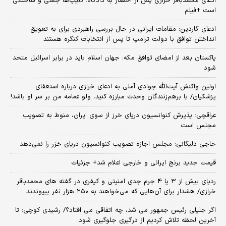
ادعای محمدباقر خرازی پس از احضار به دادگاه؛ کلیپ‌ها جعلی و ساختگی
است +فیلم
ادعای گاردین: مقامات ایرانی در حال بررسی راهبردی برای به تعویق
انداختن توافق با دولت ترامپ تا پس از انتخابات کنگره هستند
پاکستان بعد از امضای توافق مکه: جهان اسلام باید در برابر اسرائیل متحد
شود
اولین واکنش آیت‌الله جوادی آملی به ادعای خرازی درباره استعفای
پزشکیان/ با برهم‌زنندگان وحدت مبارزه کنید، ولو عمامه من بر سر او باشد!
عراقچی: پذیرش کنوانسیون دریای خرز از سوی ایران، منوط به تصویب
مجلس است
حاجی دلیگانی: مجلس اجازه تصویب کنوانسیون دریای خزر را نمی‌دهد
قیمت جدید برنج ایرانی و خارجی اعلام شد+ جزئیات
ردپای بیش از ۳ یا ۴ جرم جدی امنیتی و کیفری در گفته های محمدباقر
خرازی/ هشدار برای آن‌هایی که می‌خواهند به ۲۵۰ هزار نفر بپیوندند
اگر جلیلی رئیس جمهور می شد، چه اتفاقی می افتاد؟/ رشیدی کوچی: تا
آخرین لحظه تلاش کردیم از درگیری جلوگیری شود