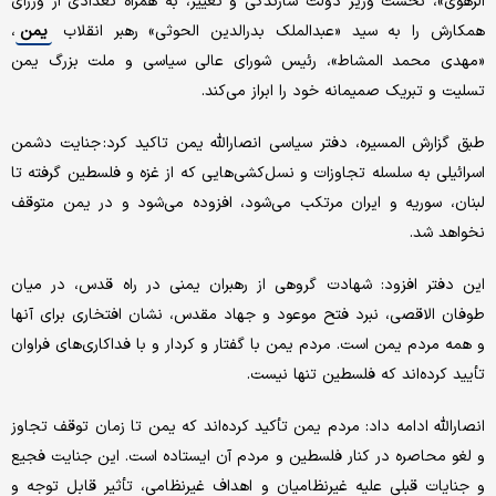
الرهوی»، نخست وزیر دولت سازندگی و تغییر، به همراه تعدادی از وزرای
همکارش را به سید «عبدالملک بدرالدین الحوثی» رهبر انقلاب
یمن
،
«مهدی محمد المشاط»، رئیس شورای عالی سیاسی و ملت بزرگ یمن
تسلیت و تبریک صمیمانه خود را ابراز می‌کند.
طبق گزارش المسیره، دفتر سیاسی انصارالله یمن تاکید کرد: جنایت دشمن
اسرائیلی به سلسله تجاوزات و نسل‌کشی‌هایی که از غزه و فلسطین گرفته تا
لبنان، سوریه و ایران مرتکب می‌شود، افزوده می‌شود و در یمن متوقف
نخواهد شد.
این دفتر افزود: شهادت گروهی از رهبران یمنی در راه قدس، در میان
طوفان الاقصی، نبرد فتح موعود و جهاد مقدس، نشان افتخاری برای آنها
و همه مردم یمن است. مردم یمن با گفتار و کردار و با فداکاری‌های فراوان
تأیید کرده‌اند که فلسطین تنها نیست.
انصارالله ادامه داد: مردم یمن تأکید کرده‌اند که یمن تا زمان توقف تجاوز
و لغو محاصره در کنار فلسطین و مردم آن ایستاده است. این جنایت فجیع
و جنایات قبلی علیه غیرنظامیان و اهداف غیرنظامی، تأثیر قابل توجه و