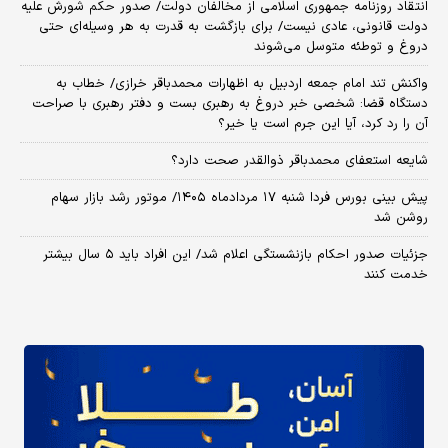
انتقاد روزنامه جمهوری اسلامی از مخالفان دولت/ صدور حکم شورش علیه
دولت قانونی، عادی نیست/ برای بازگشت به قدرت به هر وسیله‌ای حتی
دروغ و توطئه متوسل می‌شوند
واکنش تند امام جمعه اردبیل به اظهارات محمدباقر خرازی/ خطاب به
دستگاه قضا: شخصی خبر دروغ به رهبری بست و دفتر رهبری با صراحت
آن را رد کرد، آیا این جرم است یا خیر؟
شایعه استعفای محمدباقر ذوالقدر صحت دارد؟
پیش بینی بورس فردا شنبه ۱۷ مردادماه ۱۴۰۵/ موتور رشد بازار سهام
روشن شد
جزئیات صدور احکام بازنشستگی اعلام شد/ این افراد باید ۵ سال بیشتر
خدمت کنند