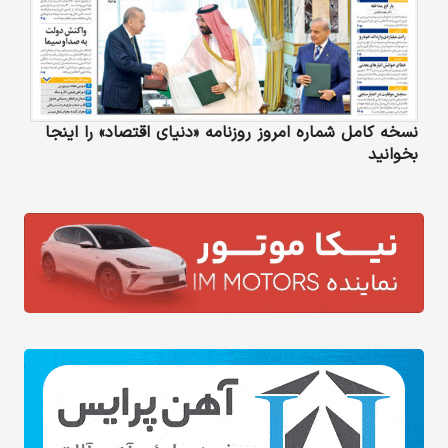
نسخه کامل شماره امروز روزنامه «دنیای‌ اقتصاد» را اینجا
بخوانید