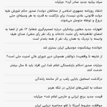
سپاه بیانیه جدید صادر کرد+ جزئیات
انتقاد روزنامه جمهوری اسلامی از مخالفان دولت/ صدور حکم شورش علیه
دولت قانونی، عادی نیست/ برای بازگشت به قدرت به هر وسیله‌ای حتی
دروغ و توطئه متوسل می‌شوند
اظهارات جدید معاون پزشکیان درباره تصمیم‌گیری شعام/ ۱۲ نفر از اعضا به
امضای تفاهم‌نامه رأی مثبت داده‌اند و یک نفر رأی منفی/ صدای طیف
وابسته یا نزدیک به همان یک نفر از همه بلندتر است
خواننده پیشکسوت موسیقی ایران بستری شد
از شایعه تا واقعیت/ ذوالقدر همچنان دبیر شورای ‌عالی امنیت ملی است؟
جزئیات صدور احکام بازنشستگی اعلام شد/ این افراد باید ۵ سال بیشتر
خدمت کنند
درگذشت اسماعیل بابایی راغب بر اثر سانحه رانندگی
حملات به کشتی‌های اماراتی در تنگه هرمز
قیمت جدید برنج ایرانی و خارجی اعلام شد+ جزئیات
موافقت مشروط آمریکا با لغو محاصره دریایی ایران