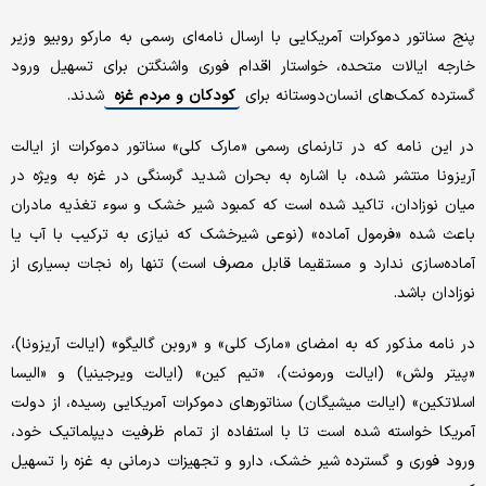
پنج سناتور دموکرات آمریکایی با ارسال نامه‌ای رسمی به مارکو روبیو وزیر
خارجه ایالات متحده، خواستار اقدام فوری واشنگتن برای تسهیل ورود
گسترده کمک‌های انسان‌دوستانه برای
کودکان و مردم غزه
شدند.
در این نامه که در تارنمای رسمی «مارک کلی» سناتور دموکرات از ایالت
آریزونا منتشر شده، با اشاره به بحران شدید گرسنگی در غزه به‌ ویژه در
میان نوزادان، تاکید شده است که کمبود شیر خشک و سوء تغذیه مادران
باعث شده «فرمول آماده» (نوعی شیرخشک که نیازی به ترکیب با آب یا
آماده‌سازی ندارد و مستقیما قابل مصرف است) تنها راه نجات بسیاری از
نوزادان باشد.
در نامه مذکور که به امضای «مارک کلی» و «روبن گالیگو» (ایالت آریزونا)،
«پیتر ولش» (ایالت ورمونت)، «تیم کین» (ایالت ویرجینیا) و «الیسا
اسلاتکین» (ایالت میشیگان) سناتورهای دموکرات آمریکایی رسیده، از دولت
آمریکا خواسته شده است تا با استفاده از تمام ظرفیت دیپلماتیک خود،
ورود فوری و گسترده شیر خشک، دارو و تجهیزات درمانی به غزه را تسهیل