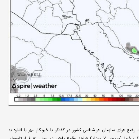
ع هوای سازمان هواشناسی کشور در گفتگو با خبرنگار مهر با اشاره به
آخرین وضعیت آب‌وهوای کشور اظهار کرد: امروز (پنجشنبه، ۶ مرداد) و فردا (جمعه، ۷ مرداد) شاهد وقوع بارش در برخی نقاط استان‌های