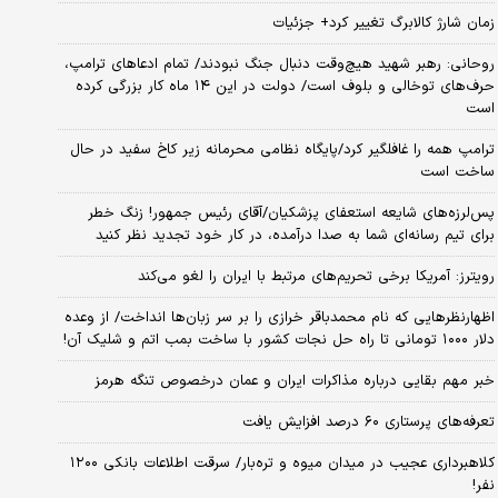
زمان شارژ کالابرگ تغییر کرد+ جزئیات
روحانی: رهبر شهید هیچ‌وقت دنبال جنگ نبودند/ تمام ادعاهای ترامپ،
حرف‌های توخالی و بلوف است/ دولت در این ۱۴ ماه کار بزرگی کرده
است
ترامپ همه را غافلگیر کرد/پایگاه نظامی محرمانه زیر کاخ سفید در حال
ساخت است
پس‌لرزه‌های شایعه استعفای پزشکیان/آقای رئیس جمهور! زنگ خطر
برای تیم رسانه‌ای شما به صدا درآمده، در کار خود تجدید نظر کنید
رویترز: آمریکا برخی تحریم‌های مرتبط با ایران را لغو می‌کند
اظهارنظرهایی که نام محمدباقر خرازی را بر سر زبان‌ها انداخت/ از وعده
دلار ۱۰۰۰ تومانی تا راه حل نجات کشور با ساخت بمب اتم و شلیک آن!
خبر مهم بقایی درباره مذاکرات ایران و عمان درخصوص تنگه هرمز
تعرفه‌های پرستاری ۶۰ درصد افزایش یافت
کلاهبرداری عجیب در میدان میوه و تره‌بار/ سرقت اطلاعات بانکی ۱۲۰۰
نفر!