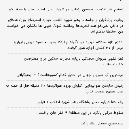
تسنیم خبر انتصاب محسن رضایی در شورای عالی امنیت ملی را حذف کرد
روایت پزشکیان از جلسه با رهبر شهید انقلاب درباره استیضاح وزرا/ عده‌ای
در داخل نمی‌خواهند تحریم‌ها برداشته شود/ خیلی ها دلشان می خواست
من استعفا بدهم اما ...
ادعای تازه سنتکام درباره ناو «آبراهام لینکلن» و محاصره دریایی ایران/
بیش از ۳۰ کشتی اجازه عبور گرفتند
نظر فقهی سروش محلاتی درباره مجازات سنگین برای معترضان
خشونت‌طلب
بیشترین آب شیرین جهان در اختیار کدام کشورهاست؟ + اینفوگرافی
زئیس سازمان هواپیمایی: گزارش ورود هواگردها ٣٠ دقیقه قبل از حمله به
بیت رهبری صحت ندارد
یک ادعا درباره محل پناهگاه‌ رهبر شهید انقلاب + فیلم
سقوط مرگبار بالگرد در این منطقه/ ۴ نفر جان باختند
سیدحسن خمینی عزادار شد