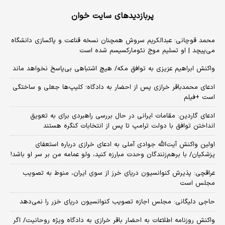
پربازدیدهای سایت خوان
محمد قوچانی: عبدالکریم سروش همچنان نسخه قناعت و پاکسازی دانشگاه
می‌پیچد | او تسلیم موج نئومارکسیسم شده است
واکنش ابراهیم عزیزی به توافق مکه/ هیچ اشتباهی بی‌پاسخ نخواهد ماند
ادعای محمدباقر خرازی پس از احضار به دادگاه؛ کلیپ‌ها جعلی و ساختگی
است +فیلم
ادعای گاردین: مقامات ایرانی در حال بررسی راهبردی برای به تعویق
انداختن توافق با دولت ترامپ تا پس از انتخابات کنگره هستند
اولین واکنش آیت‌الله جوادی آملی به ادعای خرازی درباره استعفای
پزشکیان/ با برهم‌زنندگان وحدت مبارزه کنید، ولو عمامه من بر سر او باشد!
عراقچی: پذیرش کنوانسیون دریای خرز از سوی ایران، منوط به تصویب
مجلس است
حاجی دلیگانی: مجلس اجازه تصویب کنوانسیون دریای خزر را نمی‌دهد
واکنش روزنامه اطلاعات به احضار باقر خرازی به دادگاه ویژه روحانیت/ اگر