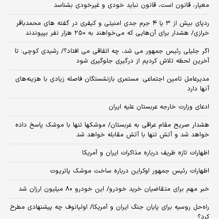
معیار، قانون است، قانون نباید خودی و غیرخودی بشناسد
ردپای بیش از ۳ یا ۴ جرم جدی امنیتی و کیفری در گفته های محمدباقر
خرازی/ هشدار برای آن‌هایی که می‌خواهند به ۲۵۰ هزار نفر بپیوندند
اگر جلیلی رئیس جمهور می شد، چه اتفاقی می افتاد؟/ رشیدی کوچی: تا
آخرین لحظه تلاش کردیم از درگیری جلوگیری شود
مدیرعامل تامین اجتماعی: مستمری بازنشستگان فاصله زیادی با هزینه‌های
آنها دارد
ادعای وزارت خارجه عربستان علیه ایران
هشدار صریح مقام عراقی به عربستان/ موشکها تنها با موشک پاسخ داده
خواهد شد و آتش تنها با آتش مقابله خواهد شد
اظهارات تازه ظریف درباره مذاکرات ایران و آمریکا
اظهارات رئیس جمهور اوکراین درباره ساخت موشک پاتریوت
خبر مهم برای متقاضیان خرید خودرو/ این خودرو ۸۰ میلیون ارزان شد
راه‌حل روسیه برای پایان جنگ ایران و آمریکا/ اولیانوف چه پیشنهادی مطرح
کرد؟