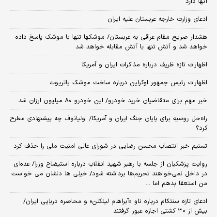
آنها دارد
ادعای وزارت خارجه عربستان علیه ایران
هشدار صریح مقام عراقی به عربستان/ موشکها تنها با موشک پاسخ داده
خواهد شد و آتش تنها با آتش مقابله خواهد شد
اظهارات تازه ظریف درباره مذاکرات ایران و آمریکا
اظهارات رئیس جمهور اوکراین درباره ساخت موشک پاتریوت
خبر مهم برای متقاضیان خرید خودرو/ این خودرو ۸۰ میلیون ارزان شد
راه‌حل روسیه برای پایان جنگ ایران و آمریکا/ اولیانوف چه پیشنهادی مطرح
کرد؟
تسنیم خبر انتصاب محسن رضایی در شورای عالی امنیت ملی را حذف کرد
روایت پزشکیان از جلسه با رهبر شهید انقلاب درباره استیضاح وزرا/ عده‌ای
در داخل نمی‌خواهند تحریم‌ها برداشته شود/ خیلی ها دلشان می خواست
من استعفا بدهم اما ...
ادعای تازه سنتکام درباره ناو «آبراهام لینکلن» و محاصره دریایی ایران/
بیش از ۳۰ کشتی اجازه عبور گرفتند