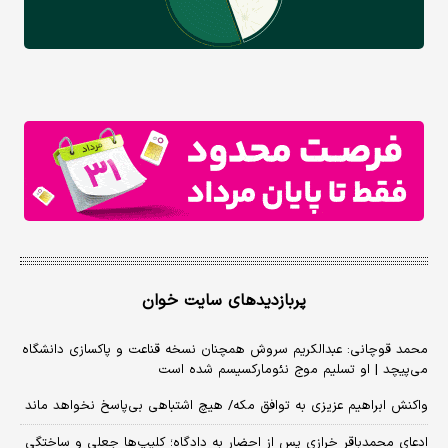
پربازدیدهای سایت خوان
محمد قوچانی: عبدالکریم سروش همچنان نسخه قناعت و پاکسازی دانشگاه
می‌پیچد | او تسلیم موج نئومارکسیسم شده است
واکنش ابراهیم عزیزی به توافق مکه/ هیچ اشتباهی بی‌پاسخ نخواهد ماند
ادعای محمدباقر خرازی پس از احضار به دادگاه؛ کلیپ‌ها جعلی و ساختگی