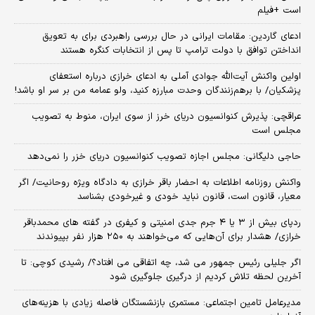
است +فیلم
ادعای گاردین: مقامات ایرانی در حال بررسی راهبردی برای به تعویق
انداختن توافق با دولت ترامپ تا پس از انتخابات کنگره هستند
اولین واکنش آیت‌الله جوادی آملی به ادعای خرازی درباره استعفای
پزشکیان/ با برهم‌زنندگان وحدت مبارزه کنید، ولو عمامه من بر سر او باشد!
عراقچی: پذیرش کنوانسیون دریای خرز از سوی ایران، منوط به تصویب
مجلس است
حاجی دلیگانی: مجلس اجازه تصویب کنوانسیون دریای خزر را نمی‌دهد
واکنش روزنامه اطلاعات به احضار باقر خرازی به دادگاه ویژه روحانیت/ اگر
معیار، قانون است، قانون نباید خودی و غیرخودی بشناسد
ردپای بیش از ۳ یا ۴ جرم جدی امنیتی و کیفری در گفته های محمدباقر
خرازی/ هشدار برای آن‌هایی که می‌خواهند به ۲۵۰ هزار نفر بپیوندند
اگر جلیلی رئیس جمهور می شد، چه اتفاقی می افتاد؟/ رشیدی کوچی: تا
آخرین لحظه تلاش کردیم از درگیری جلوگیری شود
مدیرعامل تامین اجتماعی: مستمری بازنشستگان فاصله زیادی با هزینه‌های