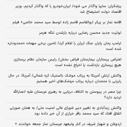
پزشکیان: سایپا واگذار می شود/ ایران‌خودرو را که واگذار کردیم، وزیر
اقتصاد دولت استیضاح شد
اقامه نماز بر پیکر ابوالقاسم قاسم زاده توسط سید محمد خاتمی+ فیلم
توئیت جدید محسن رضایی درباره بازشدن تنگه هرمز
ترامپ زمان پایان جنگ ایران را اعلام کرد/ تامین برخی مهمات «محدودتر»
شده است
اعتراض پرستاران بیمارستان فیاض بخش/ رئیس سازمان نظام پرستاری:
هیچ پرستاری بازداشت یا اخراج نشده است
واکنش ارتش آمریکا به پرتاب موشک بالستیک کره شمالی/ آمریکا: در حال
رایزنی با متحدان درباره پرتاب موشک‌های اخیر هستیم
چرا مصر در پیوستن به ائتلاف دریایی به رهبری عربستان علیه انصارالله
تردید دارد؟
واکنش زیدآبادی به تغییر دبیر شورای عالی امنیت ملی/ به همان صورتی
اتفاق افتاد که سید محمد باقر خرازی از آن خبر داده بود
اردوغان و شهباز شریف در کنار ولیعهد عربستان نماز جمعه خواندند +