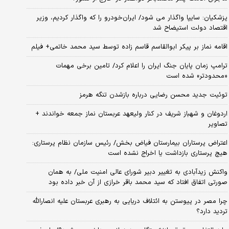
پزشکیان: سایپا واگذار می شود/ ایران‌خودرو را که واگذار کردیم، وزیر
اقتصاد دولت استیضاح شد
اقامه نماز بر پیکر ابوالقاسم قاسم زاده توسط سید محمد خاتمی+ فیلم
ترامپ زمان پایان جنگ ایران را اعلام کرد/ تامین برخی مهمات
«محدودتر» شده است
توئیت جدید محسن رضایی درباره بازشدن تنگه هرمز
اردوغان و شهباز شریف در کنار ولیعهد عربستان نماز جمعه خواندند +
تصاویر
اعتراض پرستاران بیمارستان فیاض بخش/ رئیس سازمان نظام پرستاری:
هیچ پرستاری بازداشت یا اخراج نشده است
واکنش زیدآبادی به تغییر دبیر شورای عالی امنیت ملی/ به همان
صورتی اتفاق افتاد که سید محمد باقر خرازی از آن خبر داده بود
چرا مصر در پیوستن به ائتلاف دریایی به رهبری عربستان علیه انصارالله
تردید دارد؟