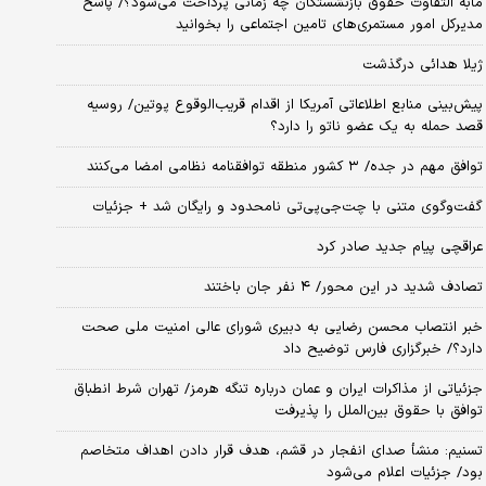
مابه التفاوت حقوق بازنشستگان چه زمانی پرداخت می‌شود؟/ پاسخ
مدیرکل امور مستمری‌های تامین اجتماعی را بخوانید
ژیلا هدائی درگذشت
پیش‌بینی منابع اطلاعاتی آمریکا از اقدام قریب‌الوقوع پوتین/ روسیه
قصد حمله به یک عضو ناتو را دارد؟
توافق مهم در جده/ ۳ کشور منطقه توافقنامه نظامی امضا می‌کنند
گفت‌وگوی متنی با چت‌جی‌پی‌تی نامحدود و رایگان شد + جزئیات
عراقچی پیام جدید صادر کرد
تصادف شدید در این محور/ ۴ نفر جان باختند
خبر انتصاب محسن رضایی به دبیری شورای عالی امنیت ملی صحت
دارد؟/ خبرگزاری فارس توضیح داد
جزئیاتی از مذاکرات ایران و عمان درباره تنگه هرمز/ تهران شرط انطباق
توافق با حقوق بین‌الملل را پذیرفت
تسنیم: منشأ صدای انفجار در قشم، هدف قرار دادن اهداف متخاصم
بود/ جزئیات اعلام می‌شود