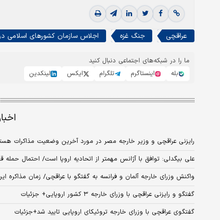
عراقچی
جنگ غزه
اجلاس سازمان کشورهای اسلامی در
ما را در شبکه‌های اجتماعی دنبال کنید
بله
اینستاگرم
تلگرام
ایکس
لینکدین
اخبا
رایزنی عراقچی و وزیر خارجه مصر در مورد آخرین وضعیت مذاکرات هسته‌ای
علی بیگدلی: توافق با آژانس مهمتر از اتحادیه اروپا است/ احتمال حمله ق
واکنش وزرای خارجه آلمان و فرانسه به گفتگو با عراقچی/ زمان مذاکره ا
گفتگو و رایزنی عراقچی با وزرای خارجه ۳ کشور اروپایی+ جزئیات
گفتگوی عراقچی با وزرای خارجه تروئیکای اروپایی تایید شد+جزئیات