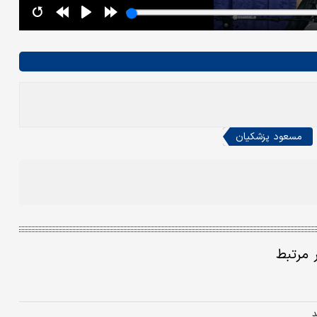
مسعود پزشکيان
ر مرتبط
د