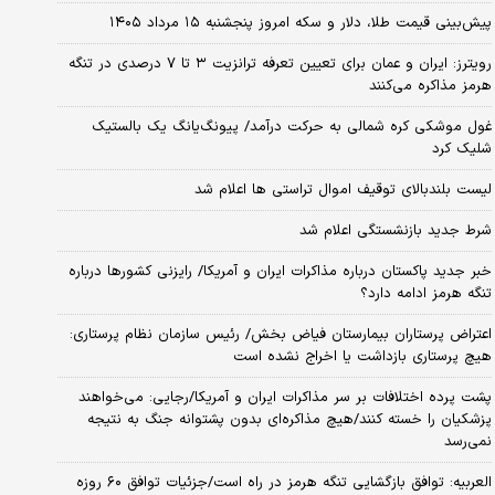
پیش‌بینی قیمت طلا، دلار و سکه امروز پنجشنبه ۱۵ مرداد ۱۴۰۵
رویترز: ایران و عمان برای تعیین تعرفه ترانزیت ۳ تا ۷ درصدی در تنگه
هرمز مذاکره می‌کنند
غول موشکی کره شمالی به حرکت درآمد/ پیونگ‌یانگ یک بالستیک
شلیک کرد
لیست بلندبالای توقیف اموال تراستی ها اعلام شد
شرط جدید بازنشستگی اعلام شد
خبر جدید پاکستان درباره مذاکرات ایران و آمریکا/ رایزنی کشورها درباره
تنگه هرمز ادامه دارد؟
اعتراض پرستاران بیمارستان فیاض بخش/ رئیس سازمان نظام پرستاری:
هیچ پرستاری بازداشت یا اخراج نشده است
پشت پرده اختلافات بر سر مذاکرات ایران و آمریکا/رجایی: می‌خواهند
پزشکیان را خسته کنند/هیچ مذاکره‌ای بدون پشتوانه جنگ به نتیجه
نمی‌رسد
العربیه: توافق بازگشایی تنگه هرمز در راه است/جزئیات توافق ۶۰ روزه