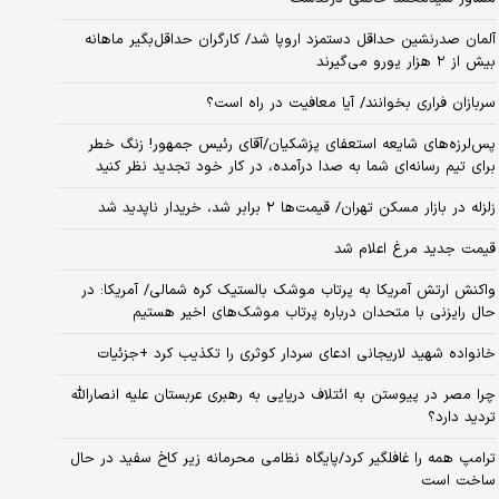
آلمان صدرنشین حداقل دستمزد اروپا شد/ کارگران حداقل‌بگیر ماهانه
بیش از ۲ هزار یورو می‌گیرند
سربازان فراری بخوانند/ آیا معافیت در راه است؟
پس‌لرزه‌های شایعه استعفای پزشکیان/آقای رئیس جمهور! زنگ خطر
برای تیم رسانه‌ای شما به صدا درآمده، در کار خود تجدید نظر کنید
زلزله در بازار مسکن تهران/ قیمت‌ها ۲ برابر شد، خریدار ناپدید شد
قیمت جدید مرغ اعلام شد
واکنش ارتش آمریکا به پرتاب موشک بالستیک کره شمالی/ آمریکا: در
حال رایزنی با متحدان درباره پرتاب موشک‌های اخیر هستیم
خانواده شهید لاریجانی ادعای سردار کوثری را تکذیب کرد +جزئیات
چرا مصر در پیوستن به ائتلاف دریایی به رهبری عربستان علیه انصارالله
تردید دارد؟
ترامپ همه را غافلگیر کرد/پایگاه نظامی محرمانه زیر کاخ سفید در حال
ساخت است