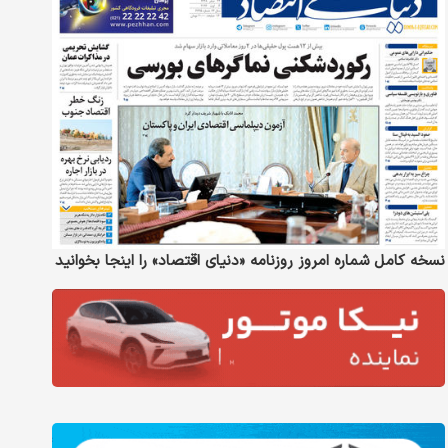
نسخه کامل شماره امروز روزنامه «دنیای‌ اقتصاد» را اینجا بخوانید