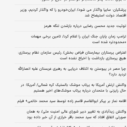
پزشکیان: سایپا واگذار می شود/ ایران‌خودرو را که واگذار کردیم، وزیر
اقتصاد دولت استیضاح شد
توئیت جدید محسن رضایی درباره بازشدن تنگه هرمز
ترامپ زمان پایان جنگ ایران را اعلام کرد/ تامین برخی مهمات
«محدودتر» شده است
اعتراض پرستاران بیمارستان فیاض بخش/ رئیس سازمان نظام پرستاری:
هیچ پرستاری بازداشت یا اخراج نشده است
چرا مصر در پیوستن به ائتلاف دریایی به رهبری عربستان علیه انصارالله
تردید دارد؟
واکنش ارتش آمریکا به پرتاب موشک بالستیک کره شمالی/ آمریکا: در
حال رایزنی با متحدان درباره پرتاب موشک‌های اخیر هستیم
اقامه نماز بر پیکر ابوالقاسم قاسم زاده توسط سید محمد خاتمی+ فیلم
واکنش زیدآبادی به تغییر دبیر شورای عالی امنیت ملی/ به همان
صورتی اتفاق افتاد که سید محمد باقر خرازی از آن خبر داده بود