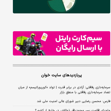
پربازدیدهای سایت خوان
سرمایه‌داری رفاقتی؛ آزادی در برابر قدرت | تولد «کورپوراتیسم» از میان
تضاد سرمایه‌داری رفاقتی با منطق بازار
فارس: محسن رضایی دبیر شورای عالی امنیت ملی شد
ماجرای اقامت پسر محمدباقر ذوالقدر در خارج از کشور؟