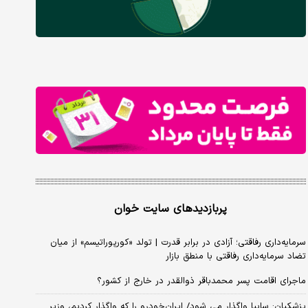
پربازدیدهای سایت خوان
سرمایه‌داری رفاقتی؛ آزادی در برابر قدرت | تولد «کورپوراتیسم» از میان
تضاد سرمایه‌داری رفاقتی با منطق بازار
ماجرای اقامت پسر محمدباقر ذوالقدر در خارج از کشور؟
پزشکیان: سایپا واگذار می شود/ ایران‌خودرو را که واگذار کردیم، وزیر