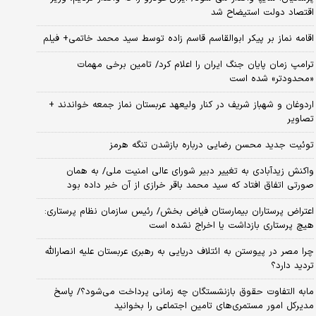
اقتصاد دولت استیضاح شد
اقامه نماز بر پیکر ابوالقاسم قاسم زاده توسط سید محمد خاتمی+ فیلم
ترامپ زمان پایان جنگ ایران را اعلام کرد/ تامین برخی مهمات
«محدودتر» شده است
اردوغان و شهباز شریف در کنار ولیعهد عربستان نماز جمعه خواندند +
تصاویر
توئیت جدید محسن رضایی درباره بازشدن تنگه هرمز
واکنش زیدآبادی به تغییر دبیر شورای عالی امنیت ملی/ به همان
صورتی اتفاق افتاد که سید محمد باقر خرازی از آن خبر داده بود
اعتراض پرستاران بیمارستان فیاض بخش/ رئیس سازمان نظام پرستاری:
هیچ پرستاری بازداشت یا اخراج نشده است
چرا مصر در پیوستن به ائتلاف دریایی به رهبری عربستان علیه انصارالله
تردید دارد؟
مابه التفاوت حقوق بازنشستگان چه زمانی پرداخت می‌شود؟/ پاسخ
مدیرکل امور مستمری‌های تامین اجتماعی را بخوانید