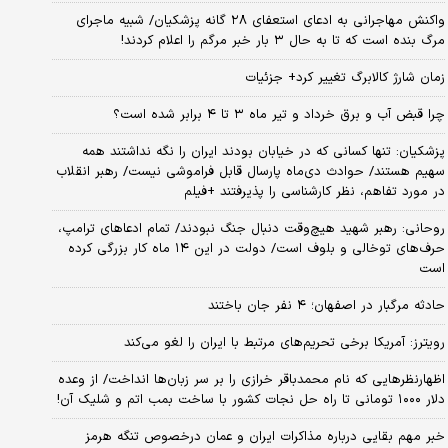
واکنش مهاجرانی به ادعای استعفای ۲۸ گانه پزشکیان/ شبیه ماجرای
مرگ بنده است که تا به حال ۳ بار خبر مرگم را اعلام کردند!
زمان شارژ کالابرگ تغییر کرد+ جزئیات
چرا قبض آب و برق خرداد و تیر ماه ۳ تا ۴ برابر شده است؟
پزشکیان: تنها کسانی که در خیابان بودند ایران را نگه نداشتند همه
سهیم هستند/ حوادث دی‌ماه پارسال قابل فراموشی نیست/ رهبر انقلاب
در مورد تفاهم، نظر کارشناسی را پذیرفتند +فیلم
روحانی: رهبر شهید هیچ‌وقت دنبال جنگ نبودند/ تمام ادعاهای ترامپ،
حرف‌های توخالی و بلوف است/ دولت در این ۱۴ ماه کار بزرگی کرده
است
حادثه مرگبار در اصفهان؛ ۴ نفر جان باختند
رویترز: آمریکا برخی تحریم‌های مرتبط با ایران را لغو می‌کند
اظهارنظرهایی که نام محمدباقر خرازی را بر سر زبان‌ها انداخت/ از وعده
دلار ۱۰۰۰ تومانی تا راه حل نجات کشور با ساخت بمب اتم و شلیک آن!
خبر مهم بقایی درباره مذاکرات ایران و عمان درخصوص تنگه هرمز