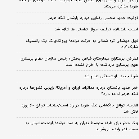
رویترز: ایران و عمان برای تعیین تعرفه ترانزیت ۳ تا ۷ درصدی در تنگه
هرمز مذاکره می‌کنند
توئیت جدید محسن رضایی درباره بازشدن تنگه هرمز
لیست بلندبالای توقیف اموال تراستی ها اعلام شد
غول موشکی کره شمالی به حرکت درآمد/ پیونگ‌یانگ یک بالستیک
شلیک کرد
اعتراض پرستاران بیمارستان فیاض بخش/ رئیس سازمان نظام پرستاری:
هیچ پرستاری بازداشت یا اخراج نشده است
شرط جدید بازنشستگی اعلام شد
خبر جدید پاکستان درباره مذاکرات ایران و آمریکا/ رایزنی کشورها درباره
تنگه هرمز ادامه دارد؟
العربیه: توافق بازگشایی تنگه هرمز در راه است/جزئیات توافق ۶۰ روزه
فاش شد
زنگ خطر برای طبقه متوسط تهران به صدا درآمد/پایتخت‌نشینان به
سمت فقر رانده می‌شوند