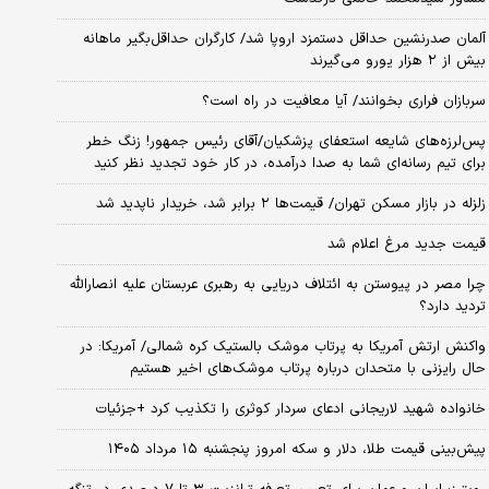
آلمان صدرنشین حداقل دستمزد اروپا شد/ کارگران حداقل‌بگیر ماهانه
بیش از ۲ هزار یورو می‌گیرند
سربازان فراری بخوانند/ آیا معافیت در راه است؟
پس‌لرزه‌های شایعه استعفای پزشکیان/آقای رئیس جمهور! زنگ خطر
برای تیم رسانه‌ای شما به صدا درآمده، در کار خود تجدید نظر کنید
زلزله در بازار مسکن تهران/ قیمت‌ها ۲ برابر شد، خریدار ناپدید شد
قیمت جدید مرغ اعلام شد
چرا مصر در پیوستن به ائتلاف دریایی به رهبری عربستان علیه انصارالله
تردید دارد؟
واکنش ارتش آمریکا به پرتاب موشک بالستیک کره شمالی/ آمریکا: در
حال رایزنی با متحدان درباره پرتاب موشک‌های اخیر هستیم
خانواده شهید لاریجانی ادعای سردار کوثری را تکذیب کرد +جزئیات
پیش‌بینی قیمت طلا، دلار و سکه امروز پنجشنبه ۱۵ مرداد ۱۴۰۵