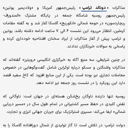
مذاکرات «
دونالد ترامپ
» رئیس‌جمهور آمریکا و «ولادیمیر پوتین»
رئیس‌جمهور روسیه شامگاه جمعه در پایگاه مشترک «المندورف-
ریچاردسون» در حومه شمالی «انکوریج» آلاسکا آغاز شد و به گفته مقامات
کرملین، انتظار می‌رود این نشست ۶ الی ۷ ساعت ادامه داشته باشد. پوتین
و ترامپ پیش از آغاز مذاکرات از ایراد سخنان افتتاحیه خودداری کرده و
پاسخی به سوالات خبرنگاران ندادند.
در چنین شرایطی، سه منبع آگاه به خبرگزاری انگلیسی «رویترز» گفته‌اند که
مذاکرات واشنگتن و مسکو درباره اوکراین شامل گفت‌وگوهایی در خصوص
معاملات تجاری نیز بوده است. یکی از این منابع افزود که کاخ سفید قصد
دارد این رویکرد را در نشست روز جمعه نیز ادامه دهد.
روسیه تنها دارنده ناوگان یخ‌شکن هسته‌ای در جهان است؛ ناوگانی که
نقش کلیدی در حفظ مسیر کشتیرانی در تمام طول سال در «مسیر دریایی
شمالی» ایفا می‌کند؛ مسیری استراتژیک برای جریان جهانی انرژی و تجارت.
دولت ترامپ در تلاش است تا گاز تولیدی از شمال دورافتاده آلاسکا را به