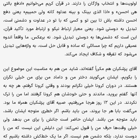
اولویت‌ها و انتخاب واژگان را دارند. در قرآن کریم می‌خوانیم «ادفع بالتی
هی احسن» و «اذا الذی بینک و بینه عداوه کانه ولی حمییم» یعنی دفع
احسن داشته باش تا بین تو و کسی که با تو در عداوت و دشمنی است،
تبدیل به دوستی شود. یعنی معیار ارتباط نیکو و ارتباط مورد تأکید قرآن،
این است که دشمنی‌ها به دوستی تبدیل شود. نه برعکس. ما واقعاً اندوه
عمیقی داریم که چرا مسائلی که ساده و قابل حل است، به واژه‌هایی تبدیل
می‌شود که تفرقه و شکاف ایجاد می‌کند.
آقای پزشکیان هم مکرراً گفته‌اند، شاید من هم به مناسبت این موضوع این
را بگویم، ایشان می‌گویند دختر من و داماد من برای من خیلی نگران
هستند. در دوران کرونا خیلی نگرانم بودند و وقتی کرونا گرفتم، هر چه به
آنها گفتم بروید، ماندند و حتی خودشان هم کرونا گرفتند اما من را ترک
نکردند. در این ۱۲ روز هرجا می‌رفتیم، صبیه آقای پزشکیان همراه ما بود.
می‌گفت بابا هر جا بروند، من باید باشم. اگر خطری متوجه ایشان باشد،
باید متوجه من باشد. ایشان حاضر است جانش را برای من بدهد ولی
خیلی وقت‌ها حرف من را قبول نمی‌کند؛ این دلیلش این نیست که من را
دوست ندارد، بلکه دشمن هم نیست. اگر ما یک خط‌کش داشته باشیم که