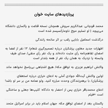
پربازدیدهای سایت خوان
محمد قوچانی: عبدالکریم سروش همچنان نسخه قناعت و پاکسازی دانشگاه
می‌پیچد | او تسلیم موج نئومارکسیسم شده است
درگذشت اسماعیل بابایی راغب بر اثر سانحه رانندگی
اظهارات جدید معاون پزشکیان درباره تصمیم‌گیری شعام/ ۱۲ نفر از اعضا به
امضای تفاهم‌نامه رأی مثبت داده‌اند و یک نفر رأی منفی/ صدای طیف
وابسته یا نزدیک به همان یک نفر از همه بلندتر است
واکنش ابراهیم عزیزی به توافق مکه/ هیچ اشتباهی بی‌پاسخ نخواهد ماند
اولین واکنش آیت‌الله جوادی آملی به ادعای خرازی درباره استعفای
پزشکیان/ با برهم‌زنندگان وحدت مبارزه کنید، ولو عمامه من بر سر او باشد!
ادعای محمدباقر خرازی پس از احضار به دادگاه؛ کلیپ‌ها جعلی و ساختگی
است +فیلم
پاکستان بعد از امضای توافق مکه: جهان اسلام باید در برابر اسرائیل متحد