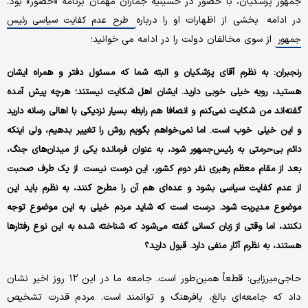
جمهور پزشکیان، با حضور در حسینیه جماران مهمان برنامه «حضور» بود.
در ادامه بخشی از اظهارات او را درباره
طرح عدم کفایت سیاسی رئیس
از سوی مخالفان دولت را در ادامه می خوانید؛
جمهور
رنجبران: به نظرم آقای پزشکیان و البته شما که مسئول دفتر و همراه ایشان
هستید، رویه خیلی خوبی دارید. ایشان اهل شکایت نیستند؛ هرچه پیش آمده
گفته‌اند من شکایت نمی‌کنم و انصافا هم رابطه بسیار نزدیکی با اهالی رسانه دارید
و این خیلی خوب است. اما نمی‌خواهم بگویم روش را تغییر بدهیم، ولی اینکه
دائم بی‌حرمتی به رئیس‌جمهور شود، به عنوان فرمانده یکی از میدان‌های جنگ،
بعد از مقام معظم رهبری نفر دوم کشور، این درست نیست. از یک طرف صحبت
از عدم کفایت سیاسی بشود و عده‌ای هم آن را مطرح کنند، به نظرم باید این
موضوع مدیریت شود. درست است که شاید مردم خیلی به این موضوع توجه
نکنند، اما وقتی از زبان کسانی گفته می‌شود که شناخته شده به این نوع رفتارها
هستند، به نظرم آثار منفی دارد. قبول دارید؟
حاجی‌‌میرزایی: قطعاً همین‌طور است. جامعه ما در این ۱۲ روز اخیر نشان
داد که جامعه‌ای بالغ، بافرهنگ و توانمند است. مردم قدرت تشخیص