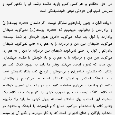
من حق مطلقم و هر کسی کمی زاویه داشته باشد، او را تکفیر کنیم و
سرزنش کنیم، این خودش نوعی خودشیفتگی است.
ادبیات قرآن با چنین رفتارهایی سازگار نیست. اگر داستان حضرت یوسف(ع)
و برادرانش را بخوانیم، می‌بینیم که حضرت یوسف(ع) نمی‌گوید شیطان
برادارانم را گول زد، بلکه می‌گوید «امروز هیچ خرده‌ای بر شما نیست»؛
می‌گوید «شیطان بین من و برادرانم را به هم زد.» حتی نمی‌گوید شیطان
برادرانم را گول زد. حتی نمی‌گوید شیطان بین برادرانم با من را به هم زد.
می‌گوید بین من و برادرانم را به هم زد و باز خودش را مقدم می‌شمارد.
این است که تحول ایجاد می‌کند. رفتار ما باید به بهبود کمک کند. هر
رفتاری که دشمنی، کینه‌ورزی و بی‌حرمتی را ترویج کند، رفتار نادرستی است
و با فرهنگ اسلامی و ایرانی ناسازگار است. ما می‌توانیم از واژه‌های
مناسب‌تر و ادبیات غنی‌تری استفاده کنیم. من در یک رمان تعبیری خواندم
که کلام، کلنگ نیست که برای تخریب کردن به کار برود، بلکه کلام یک
موهبت الهی است و برای ساختن است نه ویران کردن. ما باید یاد بگیریم
چطور کلام را استخدام می‌کنیم. تمایز آدم فهمیده، با فرهنگ و متعهد در
انتخاب واژگان و غنای ادبیاتی است که به کار می‌برند و تأثیر آن بر مردم