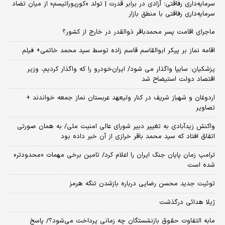
سرمایه‌داری رفاقتی؛ آزادی در برابر قدرت | تولد «کورپوراتیسم» از میان تضاد
سرمایه‌داری رفاقتی با منطق بازار
ماجرای اقامت پسر محمدباقر ذوالقدر در خارج از کشور؟
اقامه نماز بر پیکر ابوالقاسم قاسم زاده توسط سید محمد خاتمی+ فیلم
پزشکیان: سایپا واگذار می شود/ ایران‌خودرو را که واگذار کردیم، وزیر
اقتصاد دولت استیضاح شد
اردوغان و شهباز شریف در کنار ولیعهد عربستان نماز جمعه خواندند +
تصاویر
واکنش زیدآبادی به تغییر دبیر شورای عالی امنیت ملی/ به همان صورتی
اتفاق افتاد که سید محمد باقر خرازی از آن خبر داده بود
ترامپ زمان پایان جنگ ایران را اعلام کرد/ تامین برخی مهمات «محدودتر»
شده است
توئیت جدید محسن رضایی درباره بازشدن تنگه هرمز
ژیلا هدائی درگذشت
مابه التفاوت حقوق بازنشستگان چه زمانی پرداخت می‌شود؟/ پاسخ