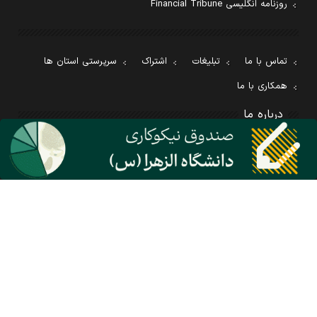
روزنامه انگلیسی Financial Tribune
تماس با ما
تبلیغات
اشتراک
سرپرستی استان ها
همکاری با ما
درباره ما
معرفی روزنامه
بیانیه مأموریت
آئین نامه اخلاق حرفه ای
کليه حقوق اين سايت متعلق به روزنامه دنيای اقتصاد بوده و استفاده از مطالب آن با ذکر
منبع بلامانع است
سئو: گروه رسانه‌ای دنیای اقتصاد
طراحی سایت خبری
آسام