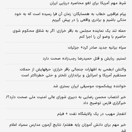
شرط مهم آمریکا برای لغو محاصره دریایی ایران
پیام عراقچی خطاب به همسایگان؛ زمان آن فرا رسیده است که به خود
متکی باشیم و برادری واقعی را در پیش گیریم
حمله تند یک نماینده مجلس به باقر خرازی: اگر به شلاق محکوم شوی
حاضرم با وضو آن را اجرا کنم
سپاه بیانیه جدید صادر کرد+ جزئیات
تسنیم: ربایش و قتل حمیدرضا رجب‌زاده صحت دارد
واکنش ابطحی به اظهارات جنجالی باقر خرازی؛ حرفهایش از حملات
مستقیم آمریکا و اسرائیل و براندازان تلختر و حتی خطرناکتر است
خواننده پیشکسوت موسیقی ایران بستری شد
خبر انتصاب محسن رضایی به دبیری شورای عالی امنیت ملی صحت دارد؟/
خبرگزاری فارس توضیح داد
انفجار مهیب در یک پالایشگاه نفت + فیلم
خبر مهم برای دانش آموزان پایه هفتم/ نتایج آزمون مدارس سمپاد اعلام
شد