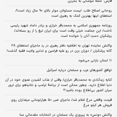
فارس: حمله موشکی به بحرین
روحانی اصلاح طلب: ‌لیست مسئولان موثر بالای ۹۰ سال زیاد است!/
استعفای اینها بهترین کمک به رهبری است
روزنامه جمهوری اسلامی به محمدباقر خرازی و برادر داماد شهید رئیسی
تاخت/ این جماعت خیلی وقت است برای ایران تیغ را از رو بسته‌اند/
پزشکیان دستِ آنان را خوانده است
واکنش نماینده تهران به اطلاعیه دفتر رهبری در رد ماجرای استعفای ۲۸
گانه پزشکیان / دوران بزن در رو علیه فرامین و تدابیر ولایت فقیه گذشت!
۱۱ استان بارانی می‌شود
توافق کشورهای عرب و مسلمان درباره اسرائیل
کنایه زیدآبادی به محمدباقر خرازی/ وقتی از عذاب کشیدن عموی خود در آن
دنیا اطلاع دارید، چطور ممکن است از برنامهٔ ترامپ و نتانیاهو برای ترور
سران کشور بی‌اطلاع بوده باشید؟!
قیمت واقعی مرغ اعلام شد/ ماجرای ضرر ۵۰ هزارتومانی مرغداران روی
فروش هر کیلو مرغ
واکنش «ونس» به پیروزی یک مسلمان در انتخابات مقدماتی سنا