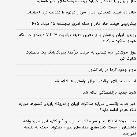
حال رایزنی با متحدان درباره پرتاب موشک‌های اخیر هستیم
خانواده شهید لاریجانی ادعای سردار کوثری را تکذیب کرد +جزئیات
پیش‌بینی قیمت طلا، دلار و سکه امروز پنجشنبه ۱۵ مرداد ۱۴۰۵
رویترز: ایران و عمان برای تعیین تعرفه ترانزیت ۳ تا ۷ درصدی در تنگه
هرمز مذاکره می‌کنند
غول موشکی کره شمالی به حرکت درآمد/ پیونگ‌یانگ یک بالستیک
شلیک کرد
موج جدید گرما در راه کشور
لیست بلندبالای توقیف اموال تراستی ها اعلام شد
شرط جدید بازنشستگی اعلام شد
خبر جدید پاکستان درباره مذاکرات ایران و آمریکا/ رایزنی کشورها درباره
تنگه هرمز ادامه دارد؟
پشت پرده اختلافات بر سر مذاکرات ایران و آمریکا/رجایی: می‌خواهند
پزشکیان را خسته کنند/هیچ مذاکره‌ای بدون پشتوانه جنگ به نتیجه
نمی‌رسد