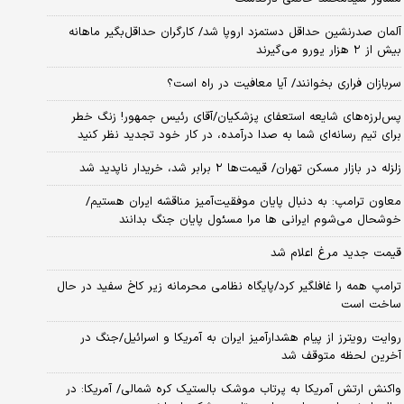
آلمان صدرنشین حداقل دستمزد اروپا شد/ کارگران حداقل‌بگیر ماهانه
بیش از ۲ هزار یورو می‌گیرند
سربازان فراری بخوانند/ آیا معافیت در راه است؟
پس‌لرزه‌های شایعه استعفای پزشکیان/آقای رئیس جمهور! زنگ خطر
برای تیم رسانه‌ای شما به صدا درآمده، در کار خود تجدید نظر کنید
زلزله در بازار مسکن تهران/ قیمت‌ها ۲ برابر شد، خریدار ناپدید شد
معاون ترامپ: به دنبال پایان موفقیت‌آمیز مناقشه ایران هستیم/
خوشحال می‌شوم ایرانی ها مرا مسئول پایان جنگ بدانند
قیمت جدید مرغ اعلام شد
ترامپ همه را غافلگیر کرد/پایگاه نظامی محرمانه زیر کاخ سفید در حال
ساخت است
روایت رویترز از پیام هشدارآمیز ایران به آمریکا و اسرائیل/جنگ در
آخرین لحظه متوقف شد
واکنش ارتش آمریکا به پرتاب موشک بالستیک کره شمالی/ آمریکا: در