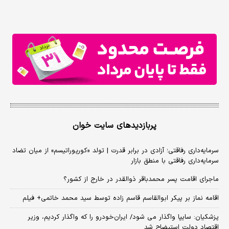
پربازدیدهای سایت خوان
سرمایه‌داری رفاقتی؛ آزادی در برابر قدرت | تولد «کورپوراتیسم» از میان تضاد
سرمایه‌داری رفاقتی با منطق بازار
ماجرای اقامت پسر محمدباقر ذوالقدر در خارج از کشور؟
اقامه نماز بر پیکر ابوالقاسم قاسم زاده توسط سید محمد خاتمی+ فیلم
پزشکیان: سایپا واگذار می شود/ ایران‌خودرو را که واگذار کردیم، وزیر
اقتصاد دولت استیضاح شد