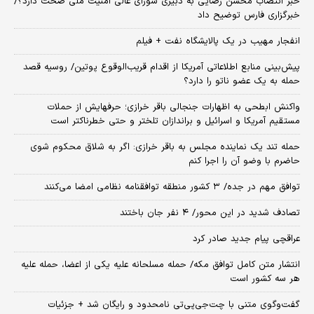
خبر انتصاب محسن رضایی به دبیری شورای عالی امنیت ملی صحت دارد؟/
خبرگزاری فارس توضیح داد
انفجار مهیب در یک پالایشگاه نفت + فیلم
پیش‌بینی منابع اطلاعاتی آمریکا از اقدام قریب‌الوقوع پوتین/ روسیه قصد
حمله به یک عضو ناتو را دارد؟
واکنش ابطحی به اظهارات جنجالی باقر خرازی؛ حرفهایش از حملات
مستقیم آمریکا و اسرائیل و براندازان تلختر و حتی خطرناکتر است
حمله تند یک نماینده مجلس به باقر خرازی: اگر به شلاق محکوم شوی
حاضرم با وضو آن را اجرا کنم
توافق مهم در جده/ ۳ کشور منطقه توافقنامه نظامی امضا می‌کنند
تصادف شدید در این محور/ ۴ نفر جان باختند
عراقچی پیام جدید صادر کرد
انتشار متن کامل توافق مکه/ حمله مسلحانه علیه یکی از اعضا، حمله علیه
هر سه کشور است
گفت‌وگوی متنی با چت‌جی‌پی‌تی نامحدود و رایگان شد + جزئیات