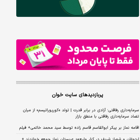
پربازدیدهای سایت خوان
سرمایه‌داری رفاقتی؛ آزادی در برابر قدرت | تولد «کورپوراتیسم» از میان
تضاد سرمایه‌داری رفاقتی با منطق بازار
اقامه نماز بر پیکر ابوالقاسم قاسم زاده توسط سید محمد خاتمی+ فیلم
اردوغان و شهباز شریف در کنار ولیعهد عربستان نماز جمعه خواندند +