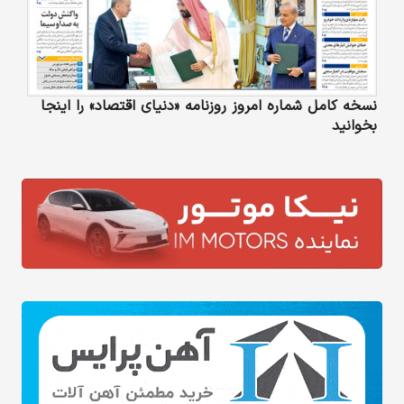
نسخه کامل شماره امروز روزنامه «دنیای‌ اقتصاد» را اینجا
بخوانید