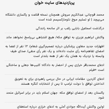
پربازدیدهای سایت خوان
محمد قوچانی: عبدالکریم سروش همچنان نسخه قناعت و پاکسازی دانشگاه
می‌پیچد | او تسلیم موج نئومارکسیسم شده است
درگذشت اسماعیل بابایی راغب بر اثر سانحه رانندگی
واکنش ابراهیم عزیزی به توافق مکه/ هیچ اشتباهی بی‌پاسخ نخواهد ماند
اظهارات جدید معاون پزشکیان درباره تصمیم‌گیری شعام/ ۱۲ نفر از اعضا به
امضای تفاهم‌نامه رأی مثبت داده‌اند و یک نفر رأی منفی/ صدای طیف
وابسته یا نزدیک به همان یک نفر از همه بلندتر است
ادعای محمدباقر خرازی پس از احضار به دادگاه؛ کلیپ‌ها جعلی و ساختگی
است +فیلم
ادعای گاردین: مقامات ایرانی در حال بررسی راهبردی برای به تعویق
انداختن توافق با دولت ترامپ تا پس از انتخابات کنگره هستند
پاکستان بعد از امضای توافق مکه: جهان اسلام باید در برابر اسرائیل متحد
شود
اولین واکنش آیت‌الله جوادی آملی به ادعای خرازی درباره استعفای