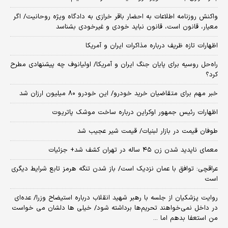
واکنش روزنامه اطلاعات به احضار باقر خرازی به دادگاه ویژه روحانیت/ اگر
معیار، قانون است، قانون نباید خودی و غیرخودی بشناسد
اظهارات تازه ظریف درباره مذاکرات ایران و آمریکا
راه‌حل روسیه برای پایان جنگ ایران و آمریکا/ اولیانوف چه پیشنهادی مطرح
کرد؟
خبر مهم برای متقاضیان خرید خودرو/ این خودرو ۸۰ میلیون ارزان شد
اظهارات رئیس جمهور اوکراین درباره ساخت موشک پاتریوت
طوفان قیمت در بازار لبنیات/ قیمت شیر عجیب شد
معمای ناپدید شدن زن ۴۵ ساله در تهران کشف شد+ جزئیات
عراقچی: توافق با عمان نزدیک است/ باز شدن تنگه هرمز تابع شرایط دیگری
است
روایت پزشکیان از جلسه با رهبر شهید انقلاب درباره استیضاح وزرا/ عده‌ای
در داخل نمی‌خواهند تحریم‌ها برداشته شود/ خیلی ها دلشان می خواست
من استعفا بدهم اما ...