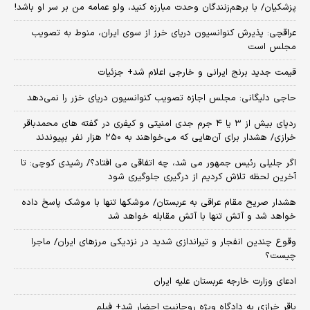
پزشکیان/ با برهم‌زنندگان وحدت مبارزه کنید، ولو عمامه من بر سر او باشد!
عراقچی: پذیرش کنوانسیون دریای خرز از سوی ایران، منوط به تصویب
مجلس است
قیمت جدید برنج ایرانی و خارجی اعلام شد+ جزئیات
حاجی دلیگانی: مجلس اجازه تصویب کنوانسیون دریای خزر را نمی‌دهد
ردپای بیش از ۳ یا ۴ جرم جدی امنیتی و کیفری در گفته های محمدباقر
خرازی/ هشدار برای آن‌هایی که می‌خواهند به ۲۵۰ هزار نفر بپیوندند
اگر جلیلی رئیس جمهور می شد، چه اتفاقی می افتاد؟/ رشیدی کوچی: تا
آخرین لحظه تلاش کردیم از درگیری جلوگیری شود
هشدار صریح مقام عراقی به عربستان/ موشکها تنها با موشک پاسخ داده
خواهد شد و آتش تنها با آتش مقابله خواهد شد
وقوع چندین انفجار و تیراندازی شدید در نزدیکی مرز‌های ایران/ ماجرا
چیست؟
ادعای وزارت خارجه عربستان علیه ایران
باقر خرازی به دادگاه ویژه روحانیت احضار شد+ فیلم