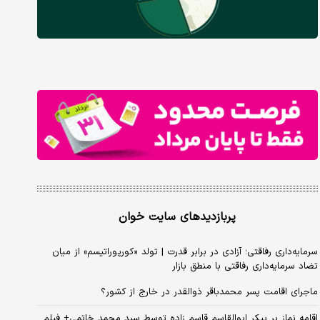
پربازدیدهای سایت خوان
سرمایه‌داری رفاقتی؛ آزادی در برابر قدرت | تولد «کورپوراتیسم» از میان
تضاد سرمایه‌داری رفاقتی با منطق بازار
ماجرای اقامت پسر محمدباقر ذوالقدر در خارج از کشور؟
اقامه نماز بر پیکر ابوالقاسم قاسم زاده توسط سید محمد خاتمی+ فیلم