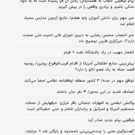
پیام عراقچی خطاب به همسایگان؛ زمان آن فرا رسیده است که به خود
متکی باشیم و برادری واقعی را در پیش گیریم
خبر مهم برای دانش آموزان پایه هفتم/ نتایج آزمون مدارس سمپاد
اعلام شد
خبر انتصاب محسن رضایی به دبیری شورای عالی امنیت ملی صحت
دارد؟/ خبرگزاری فارس توضیح داد
انفجار مهیب در یک پالایشگاه نفت + فیلم
پیش‌بینی منابع اطلاعاتی آمریکا از اقدام قریب‌الوقوع پوتین/ روسیه
قصد حمله به یک عضو ناتو را دارد؟
توافق مهم در جده/ ۳ کشور منطقه توافقنامه نظامی امضا می‌کنند
تصادف شدید در این محور/ ۴ نفر جان باختند
واکنش ابطحی به اظهارات جنجالی باقر خرازی؛ حرفهایش از حملات
مستقیم آمریکا و اسرائیل و براندازان تلختر و حتی خطرناکتر است
عراقچی پیام جدید صادر کرد
گفت‌وگوی متنی با چت‌جی‌پی‌تی نامحدود و رایگان شد + جزئیات