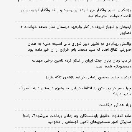
پزشکیان: سایپا واگذار می شود/ ایران‌خودرو را که واگذار کردیم، وزیر
اقتصاد دولت استیضاح شد
اردوغان و شهباز شریف در کنار ولیعهد عربستان نماز جمعه خواندند +
تصاویر
واکنش زیدآبادی به تغییر دبیر شورای عالی امنیت ملی/ به همان
صورتی اتفاق افتاد که سید محمد باقر خرازی از آن خبر داده بود
ترامپ زمان پایان جنگ ایران را اعلام کرد/ تامین برخی مهمات
«محدودتر» شده است
توئیت جدید محسن رضایی درباره بازشدن تنگه هرمز
چرا مصر در پیوستن به ائتلاف دریایی به رهبری عربستان علیه انصارالله
تردید دارد؟
ژیلا هدائی درگذشت
مابه التفاوت حقوق بازنشستگان چه زمانی پرداخت می‌شود؟/ پاسخ
مدیرکل امور مستمری‌های تامین اجتماعی را بخوانید