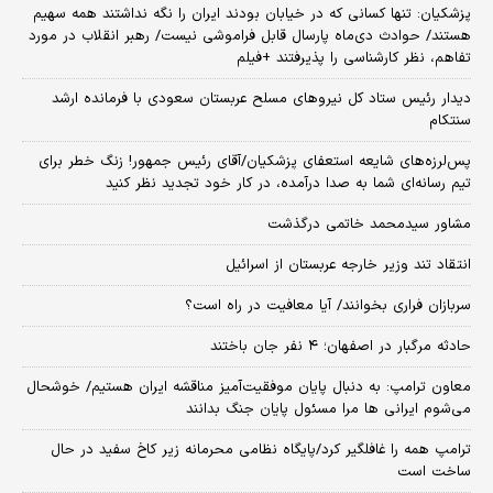
پزشکیان: تنها کسانی که در خیابان بودند ایران را نگه نداشتند همه سهیم
هستند/ حوادث دی‌ماه پارسال قابل فراموشی نیست/ رهبر انقلاب در مورد
تفاهم، نظر کارشناسی را پذیرفتند +فیلم
دیدار رئیس ستاد کل نیروهای مسلح عربستان سعودی با فرمانده ارشد
سنتکام
پس‌لرزه‌های شایعه استعفای پزشکیان/آقای رئیس جمهور! زنگ خطر برای
تیم رسانه‌ای شما به صدا درآمده، در کار خود تجدید نظر کنید
مشاور سیدمحمد خاتمی درگذشت
انتقاد تند وزیر خارجه عربستان از اسرائیل
سربازان فراری بخوانند/ آیا معافیت در راه است؟
حادثه مرگبار در اصفهان؛ ۴ نفر جان باختند
معاون ترامپ: به دنبال پایان موفقیت‌آمیز مناقشه ایران هستیم/ خوشحال
می‌شوم ایرانی ها مرا مسئول پایان جنگ بدانند
ترامپ همه را غافلگیر کرد/پایگاه نظامی محرمانه زیر کاخ سفید در حال
ساخت است