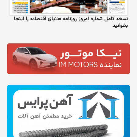
نسخه کامل شماره امروز روزنامه «دنیای‌ اقتصاد» را اینجا
بخوانید