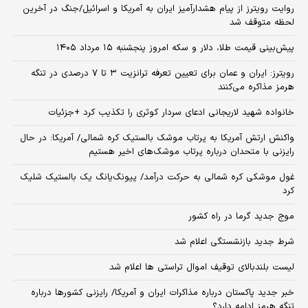
روایت رویترز از پیام هشدارآمیز ایران به آمریکا و اسرائیل/جنگ در آخرین
لحظه متوقف شد
پیش‌بینی قیمت طلا، دلار و سکه امروز پنجشنبه ۱۵ مرداد ۱۴۰۵
رویترز: ایران و عمان برای تعیین تعرفه ترانزیت ۳ تا ۷ درصدی در تنگه
هرمز مذاکره می‌کنند
خانواده شهید لاریجانی ادعای سردار کوثری را تکذیب کرد +جزئیات
واکنش ارتش آمریکا به پرتاب موشک بالستیک کره شمالی/ آمریکا: در حال
رایزنی با متحدان درباره پرتاب موشک‌های اخیر هستیم
غول موشکی کره شمالی به حرکت درآمد/ پیونگ‌یانگ یک بالستیک شلیک
کرد
موج جدید گرما در راه کشور
شرط جدید بازنشستگی اعلام شد
لیست بلندبالای توقیف اموال تراستی ها اعلام شد
خبر جدید پاکستان درباره مذاکرات ایران و آمریکا/ رایزنی کشورها درباره
تنگه هرمز ادامه دارد؟