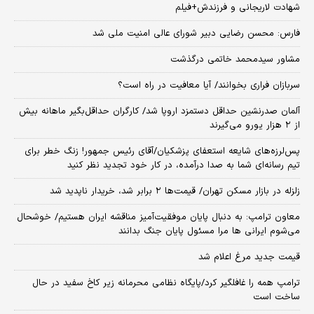
شهادت لاریجانی و فرزندش+فیلم
فارس: محسن رضایی دبیر شورای عالی امنیت ملی شد
مشاور سیدمحمد خاتمی درگذشت
سربازان فراری بخوانند/ آیا معافیت در راه است؟
آلمان صدرنشین حداقل دستمزد اروپا شد/ کارگران حداقل‌بگیر ماهانه بیش
از ۲ هزار یورو می‌گیرند
پس‌لرزه‌های شایعه استعفای پزشکیان/آقای رئیس جمهور! زنگ خطر برای
تیم رسانه‌ای شما به صدا درآمده، در کار خود تجدید نظر کنید
زلزله در بازار مسکن تهران/ قیمت‌ها ۲ برابر شد، خریدار ناپدید شد
معاون ترامپ: به دنبال پایان موفقیت‌آمیز مناقشه ایران هستیم/ خوشحال
می‌شوم ایرانی ها مرا مسئول پایان جنگ بدانند
قیمت جدید مرغ اعلام شد
ترامپ همه را غافلگیر کرد/پایگاه نظامی محرمانه زیر کاخ سفید در حال
ساخت است