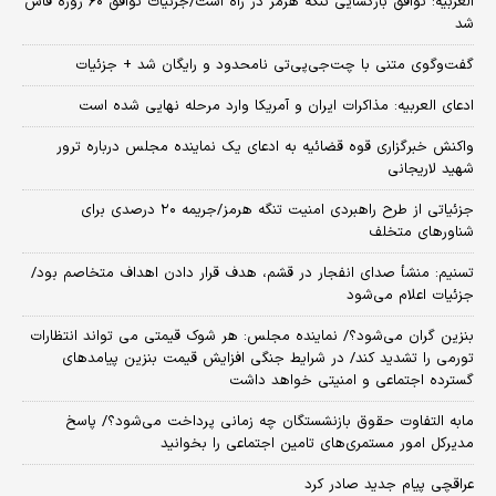
العربیه: توافق بازگشایی تنگه هرمز در راه است/جزئیات توافق ۶۰ روزه فاش
شد
گفت‌وگوی متنی با چت‌جی‌پی‌تی نامحدود و رایگان شد + جزئیات
ادعای العربیه: مذاکرات ایران و آمریکا وارد مرحله نهایی شده است
واکنش خبرگزاری قوه قضائیه به ادعای یک نماینده مجلس درباره ترور
شهید لاریجانی
جزئیاتی از طرح راهبردی امنیت تنگه هرمز/جریمه ۲۰ درصدی برای
شناورهای متخلف
تسنیم: منشأ صدای انفجار در قشم، هدف قرار دادن اهداف متخاصم بود/
جزئیات اعلام می‌شود
بنزین گران می‌شود؟/ نماینده مجلس: هر شوک قیمتی می تواند انتظارات
تورمی را تشدید کند/ در شرایط جنگی افزایش قیمت بنزین پیامدهای
گسترده اجتماعی و امنیتی خواهد داشت
مابه التفاوت حقوق بازنشستگان چه زمانی پرداخت می‌شود؟/ پاسخ
مدیرکل امور مستمری‌های تامین اجتماعی را بخوانید
عراقچی پیام جدید صادر کرد