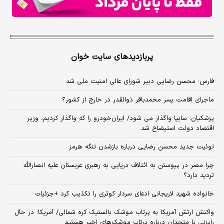
پربازدیدهای سایت خوان
فارس: محسن رضایی دبیر شورای عالی امنیت ملی شد
ماجرای اقامت پسر محمدباقر ذوالقدر در خارج از کشور؟
پزشکیان: سایپا واگذار می شود/ ایران‌خودرو را که واگذار کردیم، وزیر
اقتصاد دولت استیضاح شد
توئیت جدید محسن رضایی درباره بازشدن تنگه هرمز
چرا مصر در پیوستن به ائتلاف دریایی به رهبری عربستان علیه انصارالله
تردید دارد؟
خانواده شهید لاریجانی ادعای سردار کوثری را تکذیب کرد +جزئیات
واکنش ارتش آمریکا به پرتاب موشک بالستیک کره شمالی/ آمریکا: در حال
رایزنی با متحدان درباره پرتاب موشک‌های اخیر هستیم