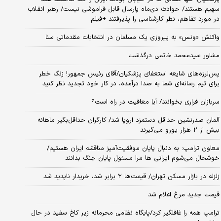
سهیم هستند/ حوادث دی‌ماه پارسال قابل فراموشی نیست/ رهبر انقلاب
در مورد تفاهم، نظر کارشناسی را پذیرفتند +فیلم
واکنش «ونس» به پیروزی یک مسلمان در انتخابات مقدماتی سنا
مشاور سیدمحمد خاتمی درگذشت
پس‌لرزه‌های شایعه استعفای پزشکیان/آقای رئیس جمهور! زنگ خطر
برای تیم رسانه‌ای شما به صدا درآمده، در کار خود تجدید نظر کنید
سربازان فراری بخوانند/ آیا معافیت در راه است؟
آلمان صدرنشین حداقل دستمزد اروپا شد/ کارگران حداقل‌بگیر ماهانه
بیش از ۲ هزار یورو می‌گیرند
معاون ترامپ: به دنبال پایان موفقیت‌آمیز مناقشه ایران هستیم/
خوشحال می‌شوم ایرانی ها مرا مسئول پایان جنگ بدانند
زلزله در بازار مسکن تهران/ قیمت‌ها ۲ برابر شد، خریدار ناپدید شد
قیمت جدید مرغ اعلام شد
ترامپ همه را غافلگیر کرد/پایگاه نظامی محرمانه زیر کاخ سفید در حال