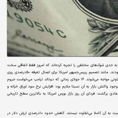
ی به حدی شوک‌های مختلفی را تجربه کرده‌اند که امروز فقط اتفاقی سخت
می‌تواند آنها را غافلگیر کند. اعلان‌هایی که قبلا همچون بمب خبری بودند، مانند تصمیم رییس‌جمهور امریکا برای اعمال تعرفه ۵۰درصدی روی
مس یا تعرفه ۳۰ درصدی علیه اتحادیه اروپا، امروز تا حدی با بی‌تفاوتی مواجه می‌شوند. ۱۶ جولای زمانی که دونالد ترامپ می‌خواست جروم
وجود واکنش‌ بازار به آن نسبتا ملایم بود؛ افزایش نرخ سود اوراق خزانه و
عادی برگشت. فردای آن روز بازار بورس امریکا به بالاترین سطح تاریخی
اگرچه سرمایه‌گذاران تا حدی به این هرج‌ومرج عادت کرده‌اند، اما نسبت به آن کاملا بی‌تفاوت نیستند. کاهش حدود ۱۰درصدی ارزش دلار در