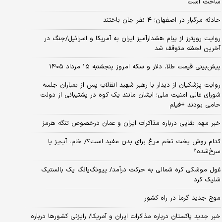
ساخت است
حادثه مرگبار در اصفهان؛ ۴ نفر جان باختند
روایت رویترز از پیام هشدارآمیز ایران به آمریکا و اسرائیل/جنگ در
آخرین لحظه متوقف شد
پیش‌بینی قیمت طلا، دلار و سکه امروز پنجشنبه ۱۵ مرداد ۱۴۰۵
روایت پزشکیان از دیدار با رهبر شهید انقلاب پس از بمباران جلسه
شورای عالی امنیت ملی؛ ایشان مانند یک کوه در پشتیبانی از دولت
حامی بودند +فیلم
خبر مهم بقایی درباره مذاکرات ایران و عمان درخصوص تنگه هرمز
کدام روش پخت تخم مرغ برای بدن مفید است؟/ خام، آب‌پز یا
سرخ‌شده؟
غول موشکی کره شمالی به حرکت درآمد/ پیونگ‌یانگ یک بالستیک
شلیک کرد
موج جدید گرما در راه کشور
خبر جدید پاکستان درباره مذاکرات ایران و آمریکا/ رایزنی کشورها درباره