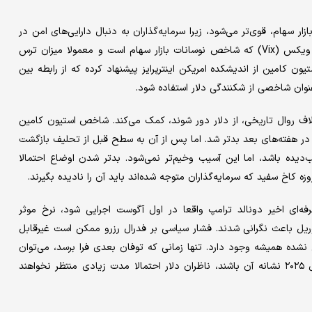
ر سهام، قوی‌تر می‌شود، زیرا سرمایه‌گذاران به‌ دنبال دارایی‌های امن در
امریکا می‌روند. اما این الگو هم در ماه آوریل معکوس شد. شاخص ویکس (Vix) که شاخص نوسانات بازار سهام است و معمولا میزان ترس
تیون کامین از اندیشکده امریکن اینترپرایز پیشنهاد کرده که از رابطه بین
وان شاخصی از شکنندگی دلار استفاده شود.
اف روال تاریخی، از دلار دور شوند، کمک می‌کند. شاخص استیون کامین
 در هفته‌های بعد بدتر شد. اما پس از آن به سطح قبل از تحلیف بازگشت
‌دیده باشد، اما این آسیب وخیم‌تر نمی‌شود. بدتر شدن اوضاع احتمالا
 کاخ سفید که سرمایه‌گذاران متوجه شده‌اند باید آن را نادیده بگیرند.
فه‌ای اخیر دونالد ترامپ واقعا در اول آگوست اجرایی شود، نرخ موثر
ریل باعث نگرانی شدند. فشار سیاسی بر فدرال رزرو ممکن است غیرقابل
 نشده همیشه وجود دارد. تنها زمانی که توفان بعدی فرا برسد، می‌توان
به‌طور کامل میزان آسیب وارده به دلار را سنجید. اگر آشوب‌های سال ۲۰۲۵ نشانه‌ آن باشند، ناظران دلار احتمالا مدت زیادی منتظر نخواهند